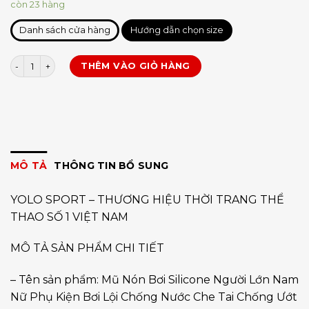
còn 23 hàng
Danh sách cửa hàng
Hướng dẫn chọn size
Nón bơi Aolikes 5010 số lượng
THÊM VÀO GIỎ HÀNG
MÔ TẢ
THÔNG TIN BỔ SUNG
YOLO SPORT – THƯƠNG HIỆU THỜI TRANG THỂ
THAO SỐ 1 VIỆT NAM
MÔ TẢ SẢN PHẨM CHI TIẾT
– Tên sản phẩm: Mũ Nón Bơi Silicone Người Lớn Nam
Nữ Phụ Kiện Bơi Lội Chống Nước Che Tai Chống Ướt