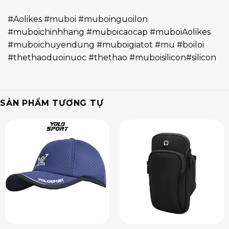
#Aolikes #muboi #muboinguoilon
#muboichinhhang #muboicaocap #muboiAolikes
#muboichuyendung #muboigiatot #mu #boiloi
#thethaoduoinuoc #thethao #muboisilicon#silicon
SẢN PHẨM TƯƠNG TỰ