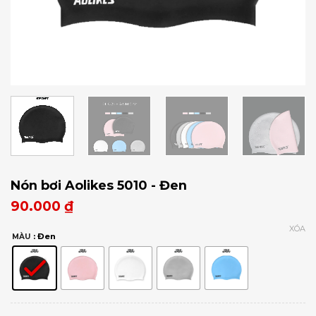
Nón bơi Aolikes 5010 - Đen
90.000
₫
XÓA
: Đen
MÀU