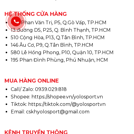
HỆ THỐNG CỬA HÀNG
497 Phan Văn Trị, P5, Q.Gò Vấp, TP.HCM
13 đường D5, P25, Q. Bình Thạnh, TP.HCM
510 Cộng Hòa, P13, Q.Tân Bình, TP.HCM
146 Âu Cơ, P9, Q.Tân Bình, TP.HCM
580 Lê Hồng Phong, P10, Quận 10, TP.HCM
195 Phan Đình Phùng, Phú Nhuận, HCM
MUA HÀNG ONLINE
Call/ Zalo: 0939.029.818
Shopee:
https://shopee.vn/yolosport.vn
Tiktok:
https://tiktok.com/@yolosportvn
Email: cskhyolosport@gmail.com
KÊNH TRUYỀN THÔNG