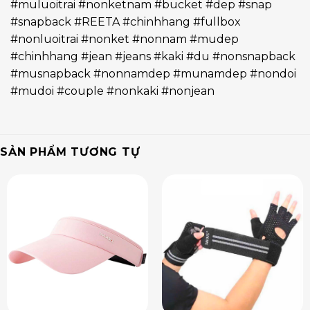
#muluoitrai #nonketnam #bucket #dep #snap
#snapback #REETA #chinhhang #fullbox
#nonluoitrai #nonket #nonnam #mudep
#chinhhang #jean #jeans #kaki #du #nonsnapback
#musnapback #nonnamdep #munamdep #nondoi
#mudoi #couple #nonkaki #nonjean
SẢN PHẨM TƯƠNG TỰ