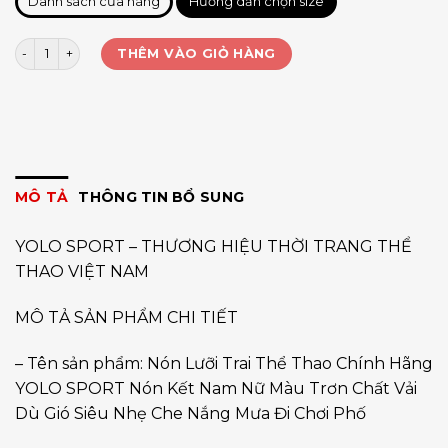
Danh sách cửa hàng
Hướng dẫn chọn size
Nón YOLO SPORT lazer số lượng
THÊM VÀO GIỎ HÀNG
MÔ TẢ
THÔNG TIN BỔ SUNG
YOLO SPORT – THƯƠNG HIỆU THỜI TRANG THỂ
THAO VIỆT NAM
MÔ TẢ SẢN PHẨM CHI TIẾT
– Tên sản phẩm: Nón Lưỡi Trai Thể Thao Chính Hãng
YOLO SPORT Nón Kết Nam Nữ Màu Trơn Chất Vải
Dù Gió Siêu Nhẹ Che Nắng Mưa Đi Chơi Phố