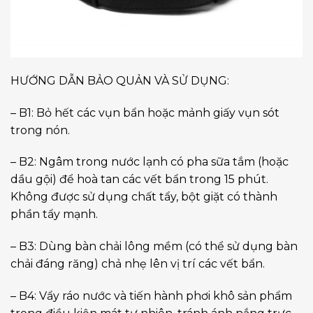
HƯỚNG DẪN BẢO QUẢN VÀ SỬ DỤNG:
– B1: Bỏ hết các vụn bẩn hoặc mảnh giấy vụn sót
trong nón.
– B2: Ngâm trong nước lạnh có pha sữa tắm (hoặc
dầu gội) để hoà tan các vết bẩn trong 15 phút.
Không được sử dụng chất tẩy, bột giặt có thành
phần tẩy mạnh.
– B3: Dùng bàn chải lông mềm (có thể sử dụng bàn
chải đáng răng) chả nhẹ lên vị trí các vết bẩn.
– B4: Vẩy ráo nước và tiến hành phơi khô sản phẩm