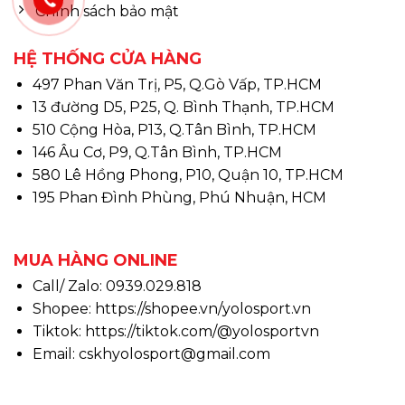
Chính sách bảo mật
HỆ THỐNG CỬA HÀNG
497 Phan Văn Trị, P5, Q.Gò Vấp, TP.HCM
13 đường D5, P25, Q. Bình Thạnh, TP.HCM
510 Cộng Hòa, P13, Q.Tân Bình, TP.HCM
146 Âu Cơ, P9, Q.Tân Bình, TP.HCM
580 Lê Hồng Phong, P10, Quận 10, TP.HCM
195 Phan Đình Phùng, Phú Nhuận, HCM
MUA HÀNG ONLINE
Call/ Zalo: 0939.029.818
Shopee:
https://shopee.vn/yolosport.vn
Tiktok:
https://tiktok.com/@yolosportvn
Email: cskhyolosport@gmail.com