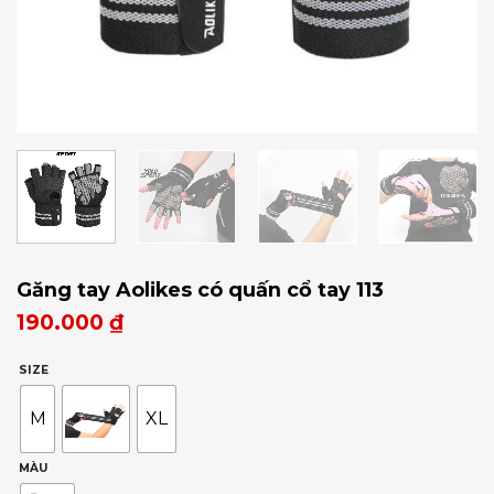
Găng tay Aolikes có quấn cổ tay 113
190.000
₫
SIZE
M
XL
MÀU