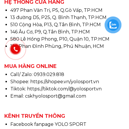
HỆ THỐNG CỬA HÀNG
497 Phan Văn Trị, P5, Q.Gò Vấp, TP.HCM
13 đường D5, P25, Q. Bình Thạnh, TP.HCM
510 Cộng Hòa, P13, Q.Tân Bình, TP.HCM
146 Âu Cơ, P9, Q.Tân Bình, TP.HCM
580 Lê Hồng Phong, P10, Quận 10, TP.HCM
195 Phan Đình Phùng, Phú Nhuận, HCM
MUA HÀNG ONLINE
Call/ Zalo: 0939.029.818
Shopee:
https://shopee.vn/yolosport.vn
Tiktok:
https://tiktok.com/@yolosportvn
Email: cskhyolosport@gmail.com
KÊNH TRUYỀN THÔNG
Facebook fanpage YOLO SPORT