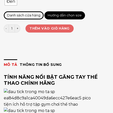
Đen
Danh sách cửa hàng
Hướng dẫn chọn size
Găng tay Aolikes có quấn cổ tay 113 số lượng
THÊM VÀO GIỎ HÀNG
MÔ TẢ
THÔNG TIN BỔ SUNG
TÍNH NĂNG NỔI BẬT GĂNG TAY THỂ
THAO CHÍNH HÃNG
tiện ích hỗ trợ tập gym chơi thể thao