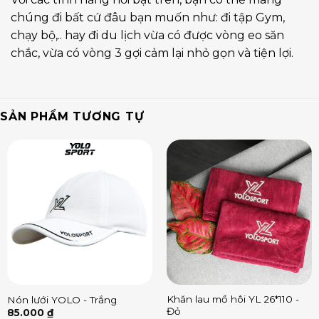
chúng đi bất cứ đâu bạn muốn như: đi tập Gym,
chạy bộ,.. hay đi du lịch vừa có được vòng eo săn
chắc, vừa có vòng 3 gợi cảm lại nhỏ gọn và tiện lợi.
SẢN PHẨM TƯƠNG TỰ
Khăn lau mồ hôi YL 26*110 -
Nón lưới YOLO - Trắng
Đỏ
85.000
₫