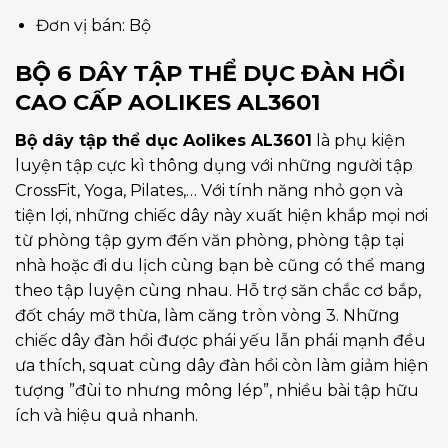
Đơn vị bán: Bộ
BỘ 6 DÂY TẬP THỂ DỤC ĐÀN HỒI
CAO CẤP AOLIKES AL3601
Bộ dây tập thể dục Aolikes AL3601
là phụ kiện
luyện tập cực kì thông dụng với những người tập
CrossFit, Yoga, Pilates,… Với tính năng nhỏ gọn và
tiện lợi, những chiếc dây này xuất hiện khắp mọi nơi
từ phòng tập gym đến văn phòng, phòng tập tại
nhà hoặc đi du lịch cùng bạn bè cũng có thể mang
theo tập luyện cùng nhau. Hỗ trợ săn chắc cơ bắp,
đốt cháy mỡ thừa, làm căng tròn vòng 3. Những
chiếc dây đàn hồi được phái yếu lẫn phái mạnh đều
ưa thích, squat cùng dây đàn hồi còn làm giảm hiện
tượng ”đùi to nhưng mông lép”, nhiều bài tập hữu
ích và hiệu quả nhanh.