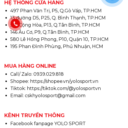
HỆ THỐNG CỬA HÀNG
497 Phan Văn Trị, P5, Q.Gò Vấp, TP.HCM
13 đường D5, P25, Q. Bình Thạnh, TP.HCM
510 Cộng Hòa, P13, Q.Tân Bình, TP.HCM
146 Âu Cơ, P9, Q.Tân Bình, TP.HCM
580 Lê Hồng Phong, P10, Quận 10, TP.HCM
195 Phan Đình Phùng, Phú Nhuận, HCM
MUA HÀNG ONLINE
Call/ Zalo: 0939.029.818
Shopee:
https://shopee.vn/yolosport.vn
Tiktok:
https://tiktok.com/@yolosportvn
Email: cskhyolosport@gmail.com
KÊNH TRUYỀN THÔNG
Facebook fanpage YOLO SPORT