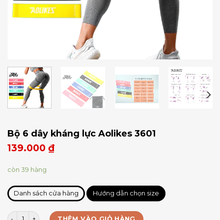
Bộ 6 dây kháng lực Aolikes 3601
139.000
₫
còn 39 hàng
Danh sách cửa hàng
Hướng dẫn chọn size
Bộ 6 dây kháng lực Aolikes 3601 số lượng
THÊM VÀO GIỎ HÀNG