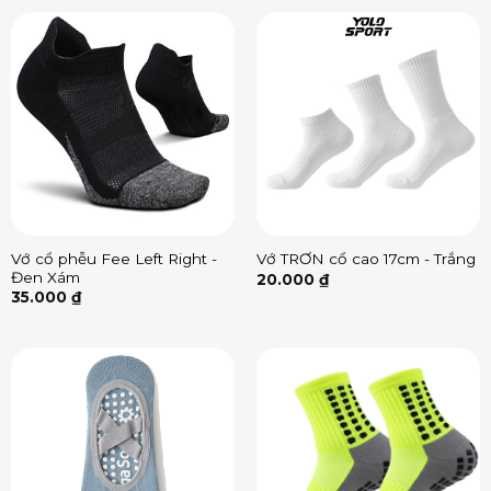
Vớ cổ phễu Fee Left Right -
Vớ TRƠN cổ cao 17cm - Trắng
Đen Xám
20.000
₫
35.000
₫