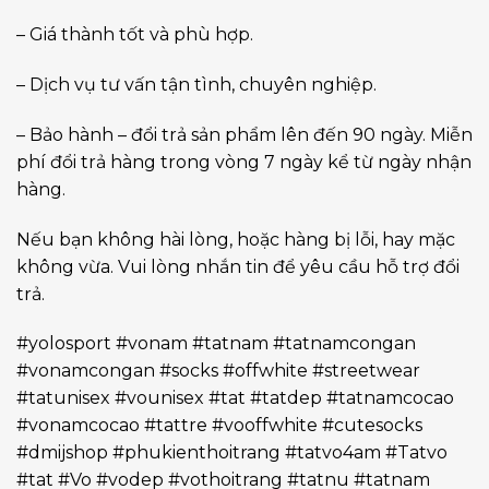
– Giá thành tốt và phù hợp.
– Dịch vụ tư vấn tận tình, chuyên nghiệp.
– Bảo hành – đổi trả sản phẩm lên đến 90 ngày. Miễn
phí đổi trả hàng trong vòng 7 ngày kể từ ngày nhận
hàng.
Nếu bạn không hài lòng, hoặc hàng bị lỗi, hay mặc
không vừa. Vui lòng nhắn tin để yêu cầu hỗ trợ đổi
trả.
#yolosport #vonam #tatnam #tatnamcongan
#vonamcongan #socks #offwhite #streetwear
#tatunisex #vounisex #tat #tatdep #tatnamcocao
#vonamcocao #tattre #vooffwhite #cutesocks
#dmijshop #phukienthoitrang #tatvo4am #Tatvo
#tat #Vo #vodep #vothoitrang #tatnu #tatnam