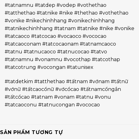
#tatnamnu #tatdep #vodep #vothethao
#tatthethao #tatnike #nike #thethao #vothethao
#vonike #nikechinhhang #vonikechinhhang
#tatnikechinhhang #tatnam #tatnike #nike #vonike
#tatcaoco #tatcocao #vocaoco #vococao
#tatcaoconam #tatcocaonam #tatnamcaoco
#tatnu #tatnucaoco #tatnucocao #tatvo
#tatnamnu #vonamnu #vocothap #tatcothap
#tatcotrung #vocongan #tatunisex
#tatdetkim #tatthethao #tấtnam #vớnam #tấtnữ
#vớnữ #tấtcaocổnữ #vớcổcao #tấtnamcổngắn
#tấtcổcao #tatnam #vonam #tatnu #vonu
#tatcaoconu #tatnucongan #vococao
SẢN PHẨM TƯƠNG TỰ