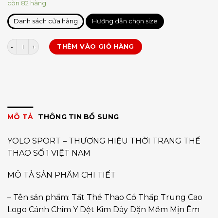
còn 82 hàng
Danh sách cửa hàng
Hướng dẫn chọn size
Tất Logo Y cổ trung 10cm số lượng
THÊM VÀO GIỎ HÀNG
MÔ TẢ
THÔNG TIN BỔ SUNG
YOLO SPORT – THƯƠNG HIỆU THỜI TRANG THỂ
THAO SỐ 1 VIỆT NAM
MÔ TẢ SẢN PHẨM CHI TIẾT
– Tên sản phẩm: Tất Thể Thao Cổ Thấp Trung Cao
Logo Cánh Chim Y Dệt Kim Dày Dặn Mềm Mịn Êm