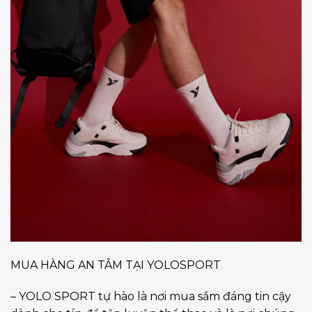
️MUA HÀNG AN TÂM TẠI YOLOSPORT
– YOLO SPORT tự hào là nơi mua sắm đáng tin cậy