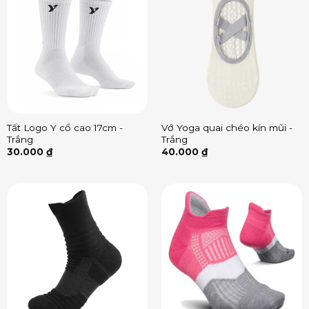
Tất Logo Y cổ cao 17cm -
Vớ Yoga quai chéo kín mũi -
Trắng
Trắng
30.000
₫
40.000
₫