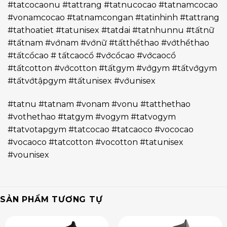
#tatcocaonu #tattrang #tatnucocao #tatnamcocao
#vonamcocao #tatnamcongan #tatinhinh #tattrang
#tathoatiet #tatunisex #tatdai #tatnhunnu #tấtnữ
#tấtnam #vớnam #vớnữ #tấtthểthao #vớthểthao
#tấtcổcao # tấtcaocổ #vớcổcao #vớcaocổ
#tấtcotton #vớcotton #tấtgym #vớgym #tấtvớgym
#tấtvớtậpgym #tấtunisex #vớunisex
#tatnu #tatnam #vonam #vonu #tatthethao
#vothethao #tatgym #vogym #tatvogym
#tatvotapgym #tatcocao #tatcaoco #vococao
#vocaoco #tatcotton #vocotton #tatunisex
#vounisex
SẢN PHẨM TƯƠNG TỰ