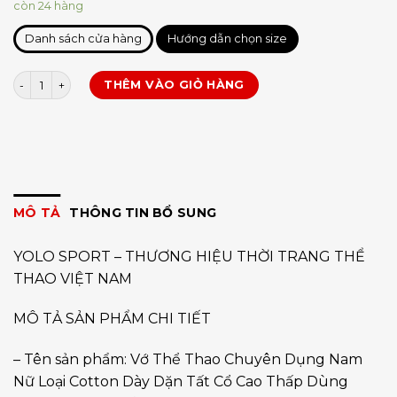
còn 24 hàng
Danh sách cửa hàng
Hướng dẫn chọn size
Vớ thể thao chuyên dụng - Cổ Cao số lượng
THÊM VÀO GIỎ HÀNG
MÔ TẢ
THÔNG TIN BỔ SUNG
YOLO SPORT – THƯƠNG HIỆU THỜI TRANG THỂ
THAO VIỆT NAM
MÔ TẢ SẢN PHẨM CHI TIẾT
– Tên sản phẩm: Vớ Thể Thao Chuyên Dụng Nam
Nữ Loại Cotton Dày Dặn Tất Cổ Cao Thấp Dùng