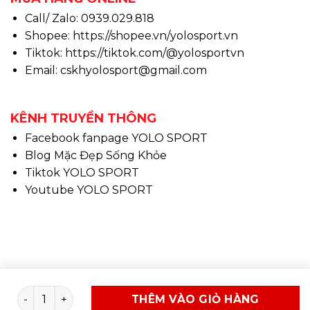
Call/ Zalo: 0939.029.818
Shopee:
https://shopee.vn/yolosport.vn
Tiktok:
https://tiktok.com/@yolosportvn
Email: cskhyolosport@gmail.com
KÊNH TRUYỀN THÔNG
Facebook fanpage YOLO SPORT
Blog Mặc Đẹp Sống Khỏe
Tiktok YOLO SPORT
Youtube YOLO SPORT
Copyright 2026 ©
www.yolosport.vn - Design & SEO
Vớ thể thao chuyên dụng - Cổ Cao số lượng
THÊM VÀO GIỎ HÀNG
By YOLO SPORT