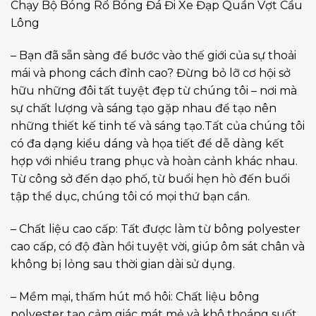
Chạy Bộ Bóng Rổ Bóng Đá Đi Xe Đạp Quần Vợt Cầu
Lông
– Bạn đã sẵn sàng để bước vào thế giới của sự thoải
mái và phong cách đỉnh cao? Đừng bỏ lỡ cơ hội sở
hữu những đôi tất tuyệt đẹp từ chúng tôi – nơi mà
sự chất lượng và sáng tạo gặp nhau để tạo nên
những thiết kế tinh tế và sáng tạo.Tất của chúng tôi
có đa dạng kiểu dáng và họa tiết để dễ dàng kết
hợp với nhiều trang phục và hoàn cảnh khác nhau.
Từ công sở đến dạo phố, từ buổi hẹn hò đến buổi
tập thể dục, chúng tôi có mọi thứ bạn cần.
– Chất liệu cao cấp: Tất được làm từ bông polyester
cao cấp, có độ đàn hồi tuyệt vời, giúp ôm sát chân và
không bị lỏng sau thời gian dài sử dụng.
– Mềm mại, thấm hút mồ hôi: Chất liệu bông
polyester tạo cảm giác mát mẻ và khô thoáng suốt