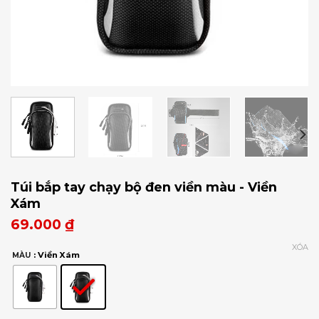
Túi bắp tay chạy bộ đen viền màu - Viền
Xám
69.000
₫
XÓA
: Viền Xám
MÀU