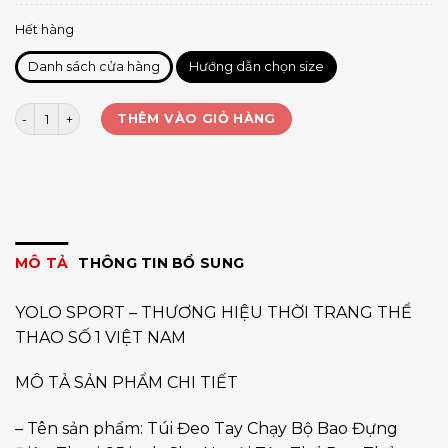
Hết hàng
Danh sách cửa hàng
Hướng dẫn chọn size
Túi bắp tay chạy bộ đen viền màu số lượng
THÊM VÀO GIỎ HÀNG
MÔ TẢ
THÔNG TIN BỔ SUNG
YOLO SPORT – THƯƠNG HIỆU THỜI TRANG THỂ
THAO SỐ 1 VIỆT NAM
MÔ TẢ SẢN PHẨM CHI TIẾT
– Tên sản phẩm: Túi Đeo Tay Chạy Bộ Bao Đựng