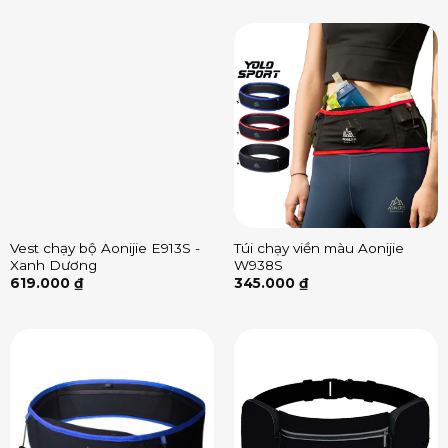
Vest chạy bộ Aonijie E913S -
Túi chạy viền màu Aonijie
Xanh Dương
W938S
619.000
₫
345.000
₫