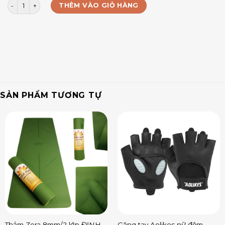
Túi Đựng Lẻ (tách từ Bộ 6 Kháng Lực Aolikes) số lượng
THÊM VÀO GIỎ HÀNG
SẢN PHẨM TƯƠNG TỰ
Thảm Zera 8mm/2 lớp ĐỊNH
Găng tay Aolikes nữ đệm