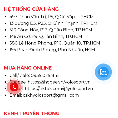
HỆ THỐNG CỬA HÀNG
497 Phan Văn Trị, P5, Q.Gò Vấp, TP.HCM
13 đường D5, P25, Q. Bình Thạnh, TP.HCM
510 Cộng Hòa, P13, Q.Tân Bình, TP.HCM
146 Âu Cơ, P9, Q.Tân Bình, TP.HCM
580 Lê Hồng Phong, P10, Quận 10, TP.HCM
195 Phan Đình Phùng, Phú Nhuận, HCM
MUA HÀNG ONLINE
Call/ Zalo: 0939.029.818
Shopee:
https://shopee.vn/yolosport.vn
Tiktok:
https://tiktok.com/@yolosportvn
Email: cskhyolosport@gmail.com
KÊNH TRUYỀN THÔNG