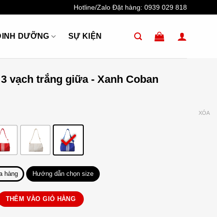
Hotline/Zalo Đặt hàng:
0939 029 818
DINH DƯỠNG
SỰ KIỆN
 3 vạch trắng giữa - Xanh Coban
XÓA
a hàng
Hướng dẫn chọn size
 trắng giữa số lượng
THÊM VÀO GIỎ HÀNG