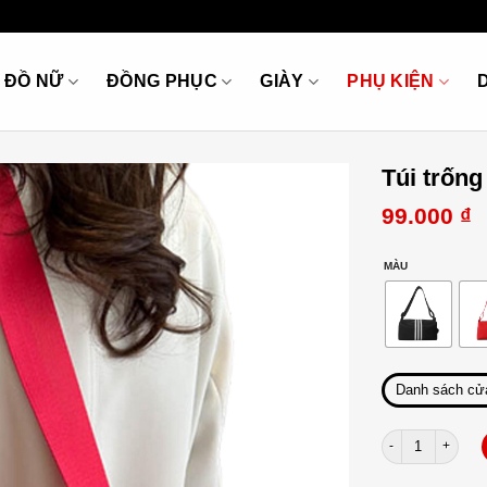
ĐỒ NỮ
ĐỒNG PHỤC
GIÀY
PHỤ KIỆN
Túi trống
99.000
₫
MÀU
Danh sách cử
Túi trống 3 vạch