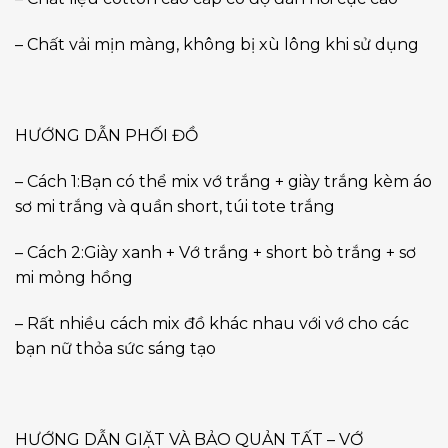
– Chất vải mịn màng, không bị xù lông khi sử dụng
HƯỚNG DẪN PHỐI ĐỒ
– Cách 1:Bạn có thể mix vớ trắng + giày trắng kèm áo
sơ mi trắng và quần short, túi tote trắng
– Cách 2:Giày xanh + Vớ trắng + short bò trắng + sơ
mi mỏng hồng
– Rất nhiều cách mix đồ khác nhau với vớ cho các
bạn nữ thỏa sức sáng tạo
HƯỚNG DẪN GIẶT VÀ BẢO QUẢN TẤT – VỚ