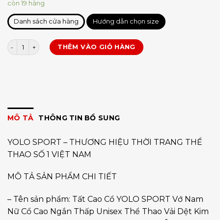
còn 19 hàng
Danh sách cửa hàng
Hướng dẫn chọn size
Vớ TRƠN cổ thấp 3cm số lượng
THÊM VÀO GIỎ HÀNG
MÔ TẢ
THÔNG TIN BỔ SUNG
YOLO SPORT – THƯƠNG HIỆU THỜI TRANG THỂ
THAO SỐ 1 VIỆT NAM
MÔ TẢ SẢN PHẨM CHI TIẾT
– Tên sản phẩm: Tất Cao Cổ YOLO SPORT Vớ Nam
Nữ Cổ Cao Ngắn Thấp Unisex Thể Thao Vải Dệt Kim