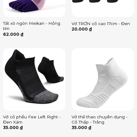
Tất xỏ ngón Meikan - Hồng
Vớ TRƠN cổ cao 17cm - Đen
tím
20.000
₫
62.000
₫
Vớ cổ phễu Fee Left Right -
Vớ thể thao chuyên dụng -
Đen Xám
Cổ Thấp - Trắng
35.000
₫
35.000
₫