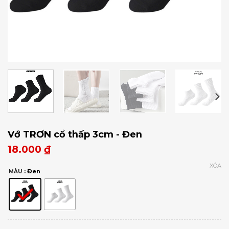
Vớ TRƠN cổ thấp 3cm - Đen
18.000
₫
XÓA
: Đen
MÀU