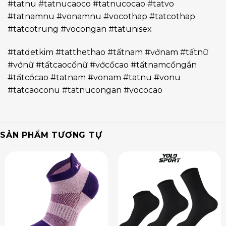
#tatnu #tatnucaoco #tatnucocao #tatvo
#tatnamnu #vonamnu #vocothap #tatcothap
#tatcotrung #vocongan #tatunisex
#tatdetkim #tatthethao #tấtnam #vớnam #tấtnữ
#vớnữ #tấtcaocổnữ #vớcổcao #tấtnamcổngắn
#tấtcổcao #tatnam #vonam #tatnu #vonu
#tatcaoconu #tatnucongan #vococao
SẢN PHẨM TƯƠNG TỰ