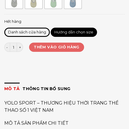
Hết hàng
Danh sách cửa hàng
Hướng dẫn chọn size
Vớ Yoga quai chéo kín mũi số lượng
THÊM VÀO GIỎ HÀNG
MÔ TẢ
THÔNG TIN BỔ SUNG
YOLO SPORT – THƯƠNG HIỆU THỜI TRANG THỂ
THAO SỐ 1 VIỆT NAM
MÔ TẢ SẢN PHẨM CHI TIẾT