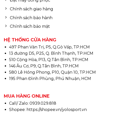
Đặt may đồng phục
Chính sách giao hàng
Chính sách bảo hành
Chính sách bảo mật
HỆ THỐNG CỬA HÀNG
497 Phan Văn Trị, P5, Q.Gò Vấp, TP.HCM
13 đường D5, P25, Q. Bình Thạnh, TP.HCM
510 Cộng Hòa, P13, Q.Tân Bình, TP.HCM
146 Âu Cơ, P9, Q.Tân Bình, TP.HCM
580 Lê Hồng Phong, P10, Quận 10, TP.HCM
195 Phan Đình Phùng, Phú Nhuận, HCM
MUA HÀNG ONLINE
Call/ Zalo: 0939.029.818
Shopee:
https://shopee.vn/yolosport.vn