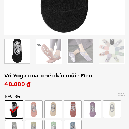
Vớ Yoga quai chéo kín mũi - Đen
40.000
₫
XÓA
: Đen
MÀU