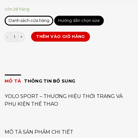
còn 28 hàng
Danh sách cửa hàng
Hướng dẫn chọn size
Vợt Pickleball T700 HYPERION PRO(cái) số lượng
THÊM VÀO GIỎ HÀNG
MÔ TẢ
THÔNG TIN BỔ SUNG
YOLO SPORT – THƯƠNG HIỆU THỜI TRANG VÀ
PHỤ KIỆN THỂ THAO
MÔ TẢ SẢN PHẨM CHI TIẾT