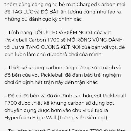
thêm bằng công nghệ bề mặt Charged Carbon mới
để TẠO LỰC và ĐỘ BẬT ấn tượng cũng như tạo ra
những cú đánh cực kỳ chính xác.
– Tính năng TỐI ƯU HOÁ ĐIỂM NGỌT của vợt
Pickleball Carbon T700 sẽ MỞ RỘNG VÙNG ĐÁNH
tối ưu và TĂNG CƯỜNG KẾT NỐI của bạn với vợt, để
bạn luôn làm chủ được trò chơi của mình.
– Thiết kế khung carbon tăng cường sức mạnh và
độ bền của vợt Pickleball để đảm bảo trải nghiệm
chơi ổn định hết trận này đến trận khác.
– Để có độ bền và độ ổn định cao hơn, vợt Pickleball
T700 được thiết kế khung carbon sử dụng bọt
chuyên dụng được bơm vào chu vi để tạo ra
Hyperfoam Edge Wall (Tường viền siêu bọt).