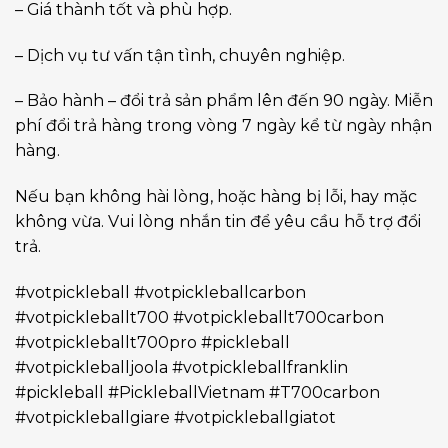
– Giá thành tốt và phù hợp.
– Dịch vụ tư vấn tận tình, chuyên nghiệp.
– Bảo hành – đổi trả sản phẩm lên đến 90 ngày. Miễn
phí đổi trả hàng trong vòng 7 ngày kể từ ngày nhận
hàng.
Nếu bạn không hài lòng, hoặc hàng bị lỗi, hay mặc
không vừa. Vui lòng nhắn tin để yêu cầu hỗ trợ đổi
trả.
#votpickleball #votpickleballcarbon
#votpickleballt700 #votpickleballt700carbon
#votpickleballt700pro #pickleball
#votpickleballjoola #votpickleballfranklin
#pickleball #PickleballVietnam #T700carbon
#votpickleballgiare #votpickleballgiatot