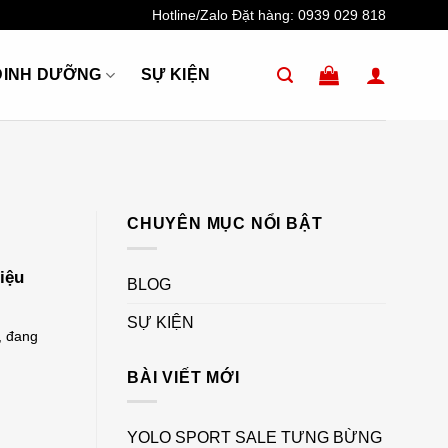
Hotline/Zalo Đặt hàng:
0939 029 818
DINH DƯỠNG
SỰ KIỆN
CHUYÊN MỤC NỔI BẬT
iệu
BLOG
SỰ KIỆN
, đang
BÀI VIẾT MỚI
YOLO SPORT SALE TƯNG BỪNG