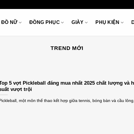
ĐỒ NỮ
ĐỒNG PHỤC
GIÀY
PHỤ KIỆN
TREND MỚI
Top 5 vợt Pickleball đáng mua nhất 2025 chất lượng và h
suất vượt trội
Pickleball, một môn thể thao kết hợp giữa tennis, bóng bàn và cầu lông