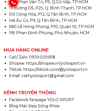
497 Phan Văn Trị, P5, Q.Gò Vấp, TP.HCM
13 đường D5, P25, Q. Bình Thạnh, TP.HCM
510 Cộng Hòa, P13, Q.Tân Bình, TP.HCM
146 Âu Cơ, P9, Q.Tân Bình, TP.HCM
580 Lê Hồng Phong, P10, Quận 10, TP.HCM
195 Phan Đình Phùng, Phú Nhuận, HCM
MUA HÀNG ONLINE
Call/ Zalo: 0939.029.818
Shopee:
https://shopee.vn/yolosport.vn
Tiktok:
https://tiktok.com/@yolosportvn
Email: cskhyolosport@gmail.com
KÊNH TRUYỀN THÔNG
Facebook fanpage YOLO SPORT
Blog Mặc Đẹp Sống Khỏe