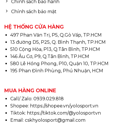
Chính sách bảo hành
Chính sách bảo mật
HỆ THỐNG CỬA HÀNG
497 Phan Văn Trị, P5, Q.Gò Vấp, TP.HCM
13 đường D5, P25, Q. Bình Thạnh, TP.HCM
510 Cộng Hòa, P13, Q.Tân Bình, TP.HCM
146 Âu Cơ, P9, Q.Tân Bình, TP.HCM
580 Lê Hồng Phong, P10, Quận 10, TP.HCM
195 Phan Đình Phùng, Phú Nhuận, HCM
MUA HÀNG ONLINE
Call/ Zalo: 0939.029.818
Shopee:
https://shopee.vn/yolosport.vn
Tiktok:
https://tiktok.com/@yolosportvn
Email: cskhyolosport@gmail.com