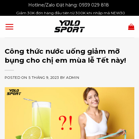
Skip
Hotline/Zalo Đặt hàng:
0939 029 818
to
Giảm 30K đơn hàng đầu tiên từ 300K khi nhập mã NEW30
content
Công thức nước uống giảm mỡ
bụng cho chị em mùa lễ Tết này!
POSTED ON
5 THÁNG 9, 2023
BY
ADMIN