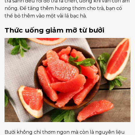
trà sánh đều rồi đổ trà ra chén, uống khi vẫn còn ấm
nóng. Để tăng thêm hương thơm cho trà, bạn có
thể bỏ thêm vào một vài lá bạc hà.
Thức uống giảm mỡ từ bưởi
Bưởi không chỉ thơm ngon mà còn là nguyên liệu