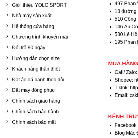
497 Phan 
Giới thiệu YOLO SPORT
13 đường 
Nhà máy sản xuất
510 Cộng 
Hệ thống cửa hàng
146 Âu Cơ
580 Lê Hồ
Chương trình khuyến mãi
195 Phan 
Đổi trả 90 ngày
Hướng dẫn chọn size
MUA HÀNG
Khách hàng thân thiết
Call/ Zalo
Đặt áo đá banh theo đội
Shopee:
h
Tiktok:
htt
Đặt may đồng phục
Email: cs
Chính sách giao hàng
Chính sách bảo hành
KÊNH TRU
Chính sách bảo mật
Facebook
Blog Mặc 