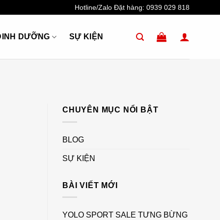
Hotline/Zalo Đặt hàng:
0939 029 818
DINH DƯỠNG
SỰ KIỆN
CHUYÊN MỤC NỔI BẬT
BLOG
SỰ KIỆN
BÀI VIẾT MỚI
YOLO SPORT SALE TƯNG BỪNG