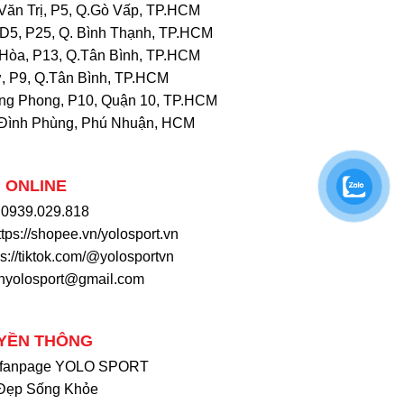
Văn Trị, P5, Q.Gò Vấp, TP.HCM
D5, P25, Q. Bình Thạnh, TP.HCM
Hòa, P13, Q.Tân Bình, TP.HCM
, P9, Q.Tân Bình, TP.HCM
ng Phong, P10, Quận 10, TP.HCM
Đình Phùng, Phú Nhuận, HCM
 ONLINE
: 0939.029.818
ttps://shopee.vn/yolosport.vn
ps://tiktok.com/@yolosportvn
khyolosport@gmail.com
YỀN THÔNG
 fanpage YOLO SPORT
Đẹp Sống Khỏe