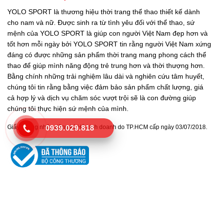
YOLO SPORT là thương hiệu thời trang thể thao thiết kế dành
cho nam và nữ. Được sinh ra từ tình yêu đối với thể thao, sứ
mệnh của YOLO SPORT là giúp con người Việt Nam đẹp hơn và
tốt hơn mỗi ngày bởi YOLO SPORT tin rằng người Việt Nam xứng
đáng có được những sản phẩm thời trang mang phong cách thể
thao để giúp mình năng động trẻ trung hơn và thời thượng hơn.
Bằng chính những trải nghiệm lâu dài và nghiên cứu tâm huyết,
chúng tôi tin rằng bằng việc đảm bảo sản phẩm chất lượng, giá
cả hợp lý và dịch vụ chăm sóc vượt trội sẽ là con đường giúp
chúng tôi thực hiện sứ mệnh của mình.
0939.029.818
Giấy chứng nhận đăng ký Hộ kinh doanh do TP.HCM cấp ngày 03/07/2018.