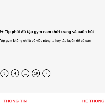
3+ Tip phối đồ tập gym nam thời trang và cuốn hút
Tập gym không chỉ là về việc nâng tạ hay tập luyện để có sức
3
4
…
19
THÔNG TIN
HỆ THỐNG