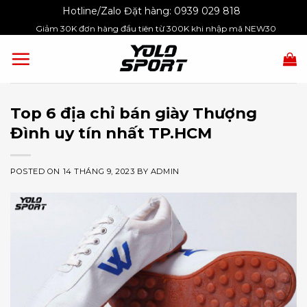
Skip
Hotline/Zalo Đặt hàng:
0939 029 818
to
Giảm 30K đơn hàng đầu tiên từ 300K khi nhập mã NEW30
content
Top 6 địa chỉ bán giày Thượng
Đình uy tín nhất TP.HCM
POSTED ON
14 THÁNG 9, 2023
BY
ADMIN