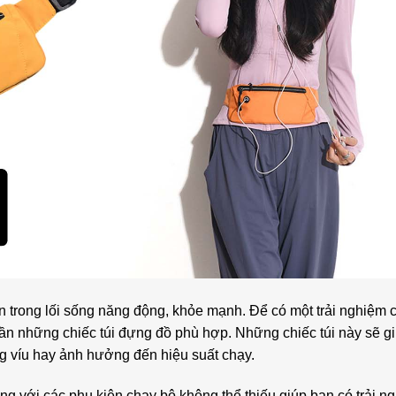
n trong lối sống năng động, khỏe mạnh. Để có một trải nghiệm 
cần những chiếc túi đựng đồ phù hợp. Những chiếc túi này sẽ g
g víu hay ảnh hưởng đến hiệu suất chạy.
ùng với các phụ kiện chạy bộ không thể thiếu giúp bạn có trải ng