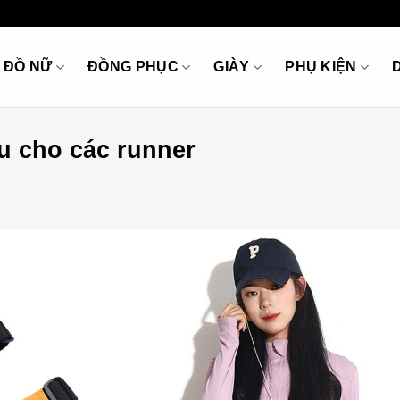
ĐỒ NỮ
ĐỒNG PHỤC
GIÀY
PHỤ KIỆN
ếu cho các runner