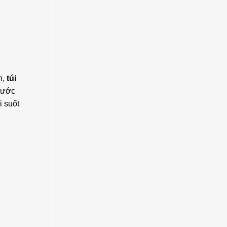
h,
túi
 nước
i suốt