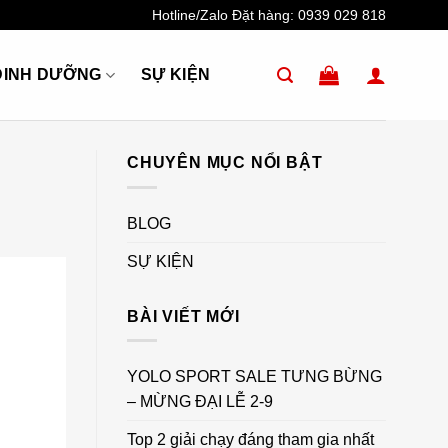
Hotline/Zalo Đặt hàng:
0939 029 818
DINH DƯỠNG
SỰ KIỆN
CHUYÊN MỤC NỔI BẬT
BLOG
SỰ KIỆN
BÀI VIẾT MỚI
YOLO SPORT SALE TƯNG BỪNG
– MỪNG ĐẠI LỄ 2-9
Top 2 giải chạy đáng tham gia nhất