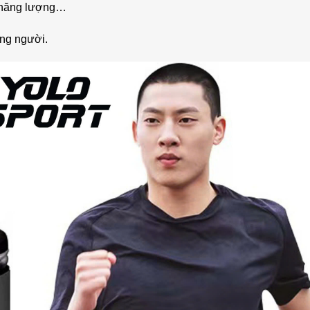
el năng lượng…
áng người.