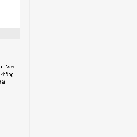
ời. Với
à không
ài.