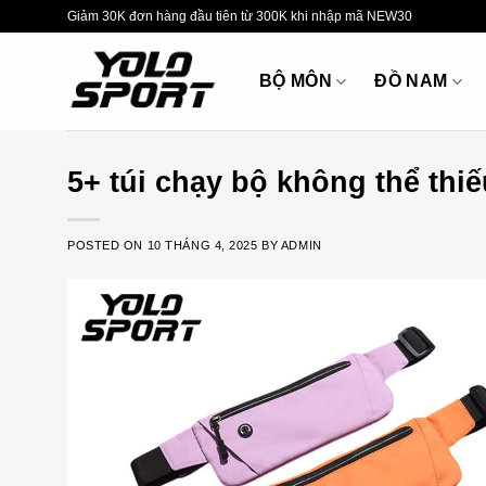
Skip
Giảm 30K đơn hàng đầu tiên từ 300K khi nhập mã NEW30
to
content
BỘ MÔN
ĐỒ NAM
5+ túi chạy bộ không thể thi
POSTED ON
10 THÁNG 4, 2025
BY
ADMIN