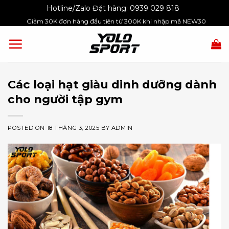
Skip
Hotline/Zalo Đặt hàng:
0939 029 818
to
Giảm 30K đơn hàng đầu tiên từ 300K khi nhập mã NEW30
content
Các loại hạt giàu dinh dưỡng dành
cho người tập gym
POSTED ON
18 THÁNG 3, 2025
BY
ADMIN