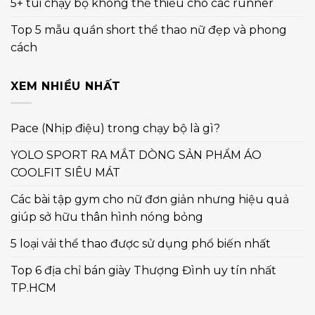
5+ túi chạy bộ không thể thiếu cho các runner
Top 5 mẫu quần short thể thao nữ đẹp và phong
cách
XEM NHIỀU NHẤT
Pace (Nhịp điệu) trong chạy bộ là gì?
YOLO SPORT RA MẮT DÒNG SẢN PHẨM ÁO
COOLFIT SIÊU MÁT
Các bài tập gym cho nữ đơn giản nhưng hiệu quả
giúp sở hữu thân hình nóng bỏng
5 loại vải thể thao được sử dụng phổ biến nhất
Top 6 địa chỉ bán giày Thượng Đình uy tín nhất
TP.HCM