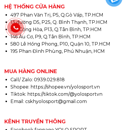
HỆ THỐNG CỬA HÀNG
497 Phan Văn Trị, P5, Q.Gò Vấp, TP.HCM
13 đường D5, P25, Q. Bình Thạnh, TP.HCM
510 Cộng Hòa, P13, Q.Tân Bình, TP.HCM
146 Âu Cơ, P9, Q.Tân Bình, TP.HCM
580 Lê Hồng Phong, P10, Quận 10, TP.HCM
195 Phan Đình Phùng, Phú Nhuận, HCM
MUA HÀNG ONLINE
Call/ Zalo: 0939.029.818
Shopee:
https://shopee.vn/yolosport.vn
Tiktok:
https://tiktok.com/@yolosportvn
Email: cskhyolosport@gmail.com
KÊNH TRUYỀN THÔNG
Facebook fanpage YOLO SPORT