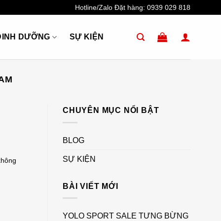
Hotline/Zalo Đặt hàng:
0939 029 818
DINH DƯỠNG
SỰ KIỆN
NAM
CHUYÊN MỤC NỔI BẬT
BLOG
SỰ KIỆN
không
BÀI VIẾT MỚI
YOLO SPORT SALE TƯNG BỪNG