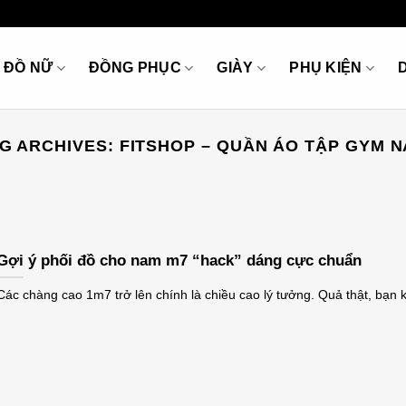
ĐỒ NỮ
ĐỒNG PHỤC
GIÀY
PHỤ KIỆN
G ARCHIVES:
FITSHOP – QUẦN ÁO TẬP GYM 
Gợi ý phối đồ cho nam m7 “hack” dáng cực chuẩn
Các chàng cao 1m7 trở lên chính là chiều cao lý tưởng. Quả thật, bạn 