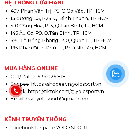
HỆ THỐNG CỬA HÀNG
497 Phan Văn Trị, P5, Q.Gò Vấp, TP.HCM
13 đường D5, P25, Q. Bình Thạnh, TP.HCM
510 Cộng Hòa, P13, Q.Tân Bình, TP.HCM
146 Âu Cơ, P9, Q.Tân Bình, TP.HCM
580 Lê Hồng Phong, P10, Quận 10, TP.HCM
195 Phan Đình Phùng, Phú Nhuận, HCM
MUA HÀNG ONLINE
Call/ Zalo: 0939.029.818
Shopee:
https://shopee.vn/yolosport.vn
Tiktok:
https://tiktok.com/@yolosportvn
Email: cskhyolosport@gmail.com
KÊNH TRUYỀN THÔNG
Facebook fanpage YOLO SPORT