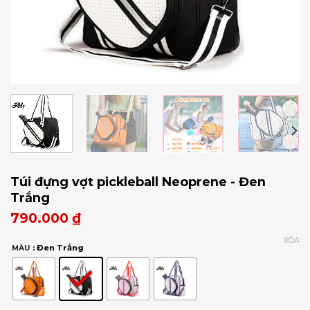
Túi đựng vợt pickleball Neoprene - Đen
Trắng
790.000
₫
XÓA
: Đen Trắng
MÀU