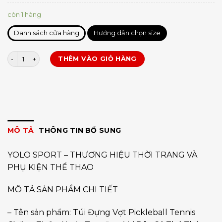
còn 1 hàng
Danh sách cửa hàng
Hướng dẫn chọn size
Túi đựng vợt pickleball Neoprene số lượng
THÊM VÀO GIỎ HÀNG
MÔ TẢ
THÔNG TIN BỔ SUNG
YOLO SPORT – THƯƠNG HIỆU THỜI TRANG VÀ
PHỤ KIỆN THỂ THAO
MÔ TẢ SẢN PHẨM CHI TIẾT
– Tên sản phẩm: Túi Đựng Vợt Pickleball Tennis