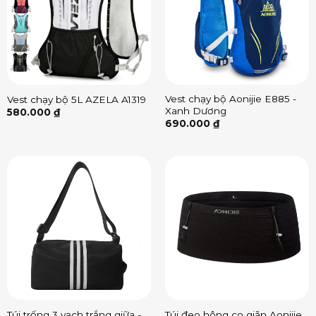
Vest chạy bộ Aonijie E885 -
Vest chạy bộ 5L AZELA A1319
Xanh Dương
580.000
₫
690.000
₫
Túi trống 3 vạch trắng giữa -
Túi đeo hông co giãn Aonijie