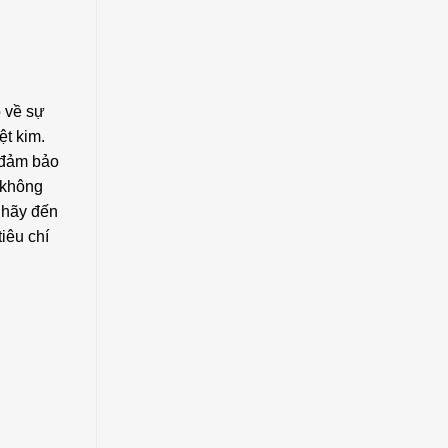
o về sự
ệt kim.
 đảm bảo
 không
 hãy đến
iêu chí