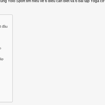
ùng Yolo Sport tìm hiểu về 6 điều cần biết và 6 bài tập Yoga c
t đầu
p
tập