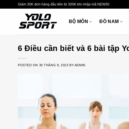
Skip
Giảm 30K đơn hàng đầu tiên từ 300K khi nhập mã NEW30
to
content
BỘ MÔN
ĐỒ NAM
6 Điều cần biết và 6 bài tập
POSTED ON
30 THÁNG 8, 2023
BY
ADMIN