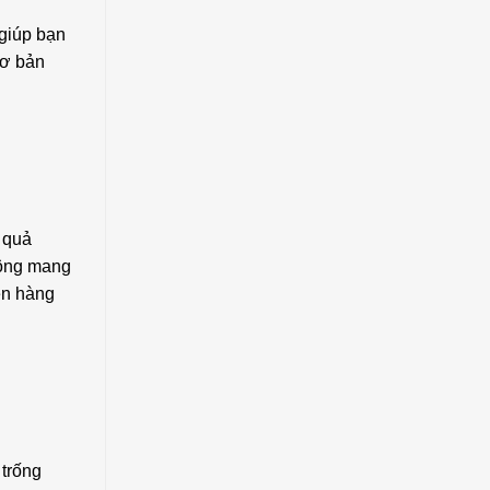
 giúp bạn
cơ bản
 quả
hông mang
ên hàng
 trống