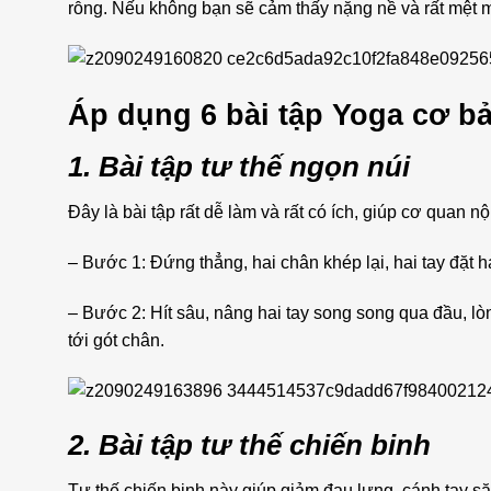
rỗng. Nếu không bạn sẽ cảm thấy nặng nề và rất mệt mỏ
Áp dụng 6 bài tập Yoga cơ b
1. Bài tập tư thế ngọn núi
Đây là bài tập rất dễ làm và rất có ích, giúp cơ quan n
– Bước 1: Đứng thẳng, hai chân khép lại, hai tay đặt h
– Bước 2: Hít sâu, nâng hai tay song song qua đầu, lò
tới gót chân.
2. Bài tập tư thế chiến binh
Tư thế chiến binh này giúp giảm đau lưng, cánh tay s