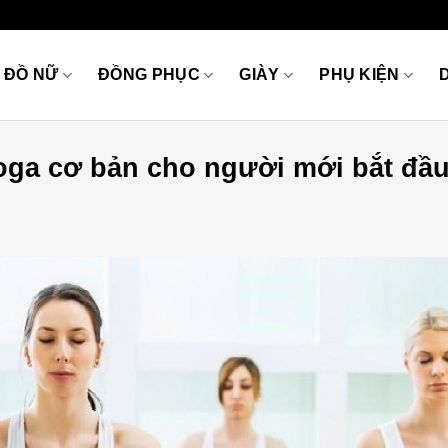
ĐỒ NỮ
ĐỒNG PHỤC
GIÀY
PHỤ KIỆN
 Yoga cơ bản cho người mới bắt đầ