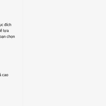
ục đích
để lựa
 bạn chọn
ả cao