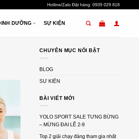
Hotline/Zalo Đặt hàng:
0939 029 818
DINH DƯỠNG
SỰ KIỆN
u
CHUYÊN MỤC NỔI BẬT
BLOG
SỰ KIỆN
BÀI VIẾT MỚI
YOLO SPORT SALE TƯNG BỪNG
– MỪNG ĐẠI LỄ 2-9
Top 2 giải chạy đáng tham gia nhất