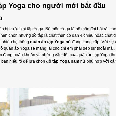
 tập Yoga cho người mới bắt đầu
o
uẩn bị trước khi tập Yoga. Bộ môn Yoga là bộ môn đòi hỏi rất ca
n nên chọn những đồ tập là chất thun co dãn 4 chiều hoặc chất d
mà nhiều hệ thống
quần áo tập Yoga nữ
đang cung cấp. Với sự
bộ quần áo Yoga sẽ mang lại cho chị em phái đẹp sự thoải mái,
 bạn đang boăn khoăn về những vấn đề mua quần áo tập Yoga thì
 bạn hiểu rõ để lựa chọn
đồ tập Yoga nam
nữ phù hợp với cả t