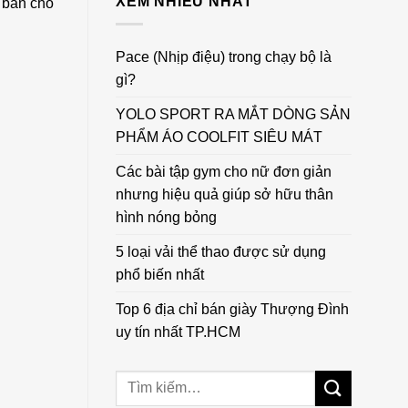
XEM NHIỀU NHẤT
ơ bản cho
Pace (Nhịp điệu) trong chạy bộ là
gì?
YOLO SPORT RA MẮT DÒNG SẢN
PHẨM ÁO COOLFIT SIÊU MÁT
Các bài tập gym cho nữ đơn giản
nhưng hiệu quả giúp sở hữu thân
hình nóng bỏng
5 loại vải thể thao được sử dụng
phổ biến nhất
Top 6 địa chỉ bán giày Thượng Đình
uy tín nhất TP.HCM