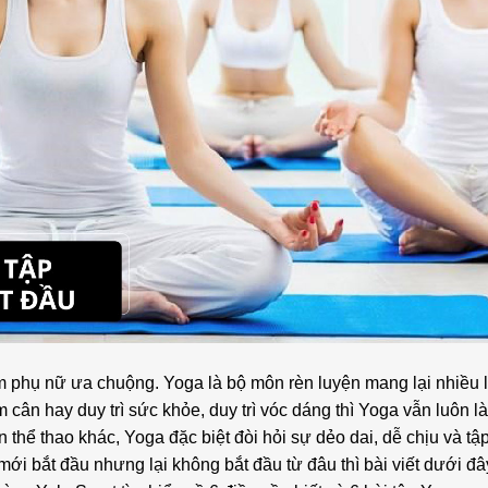
m phụ nữ ưa chuộng. Yoga là bộ môn rèn luyện mang lại nhiều l
 cân hay duy trì sức khỏe, duy trì vóc dáng thì Yoga vẫn luôn l
hể thao khác, Yoga đặc biệt đòi hỏi sự dẻo dai, dễ chịu và tập
ới bắt đầu nhưng lại không bắt đầu từ đâu thì bài viết dưới đâ