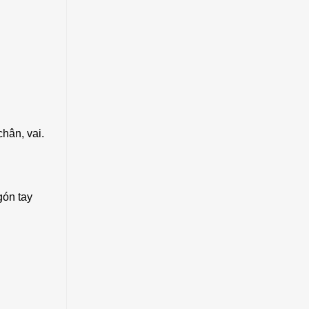
chân, vai.
gón tay