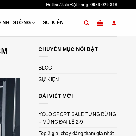
Hotline/Zalo Đặt hàng:
0939 029 818
DINH DƯỠNG
SỰ KIỆN
CM
CHUYÊN MỤC NỔI BẬT
BLOG
SỰ KIỆN
BÀI VIẾT MỚI
YOLO SPORT SALE TƯNG BỪNG
– MỪNG ĐẠI LỄ 2-9
Top 2 giải chạy đáng tham gia nhất