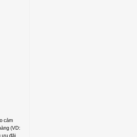
ạo cảm
hàng (VD:
u ưu đãi