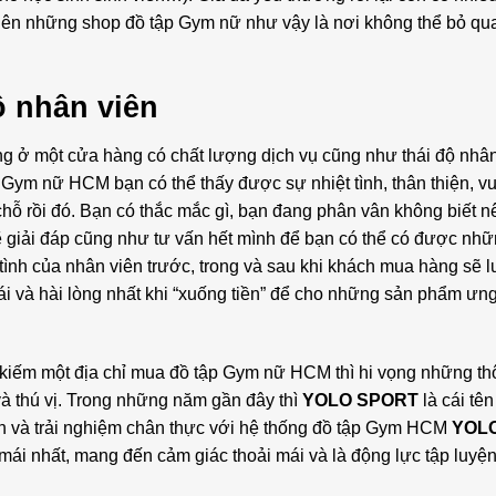
 nên những shop đồ tập Gym nữ như vậy là nơi không thể bỏ q
ộ nhân viên
ở một cửa hàng có chất lượng dịch vụ cũng như thái độ nhân 
 Gym nữ HCM bạn có thể thấy được sự nhiệt tình, thân thiện, vu
 chỗ rồi đó. Bạn có thắc mắc gì, bạn đang phân vân không biết 
ẽ giải đáp cũng như tư vấn hết mình để bạn có thể có được nh
ình của nhân viên trước, trong và sau khi khách mua hàng sẽ l
ái và hài lòng nhất khi “xuống tiền” để cho những sản phẩm ưn
 kiếm một địa chỉ mua đồ tập Gym nữ HCM thì hi vọng những thô
và thú vị. Trong những năm gần đây thì
YOLO SPORT
là cái tên
n và trải nghiệm chân thực với hệ thống đồ tập Gym HCM
YOL
mái nhất, mang đến cảm giác thoải mái và là động lực tập luyện