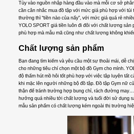
Tùy vào nguồn nhập hàng đầu vào mà mỗi cơ sở phâ
cần cân nhắc mua đồ tập với mức giá phù hợp với túi 
thường thì “tiền nào của nấy”, với mức giá quá rẻ nh
YOLO SPORT giá tiền luôn đi đôi với chất lượng sản 
phù hợp mà mẫu mã cũng như chất lượng không khiến
Chất lượng sản phẩm
Bạn đang tìm kiếm và yêu cầu một sự thoải mái, dễ chị
cho những tiêu chí chọn một bộ đồ Gym cho mình. YOL
độ thấm hút mồ hôi tốt phù hợp với việc tập luyện tất
khi mặc lên người những bộ đồ tập. Đồ tập Gym nữ 
thận để tránh trường hợp bung chỉ, rách đường may… t
hưởng quá nhiều tới chất lượng và tuổi đời sử dụng 
mẫu sản phẩm có chất lượng kém ngoài thị trường hiệ