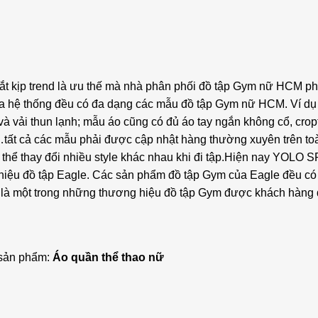
 bắt kịp trend là ưu thế mà nhà phân phối đồ tập Gym nữ HCM p
của hệ thống đều có đa dạng các mẫu đồ tập Gym nữ HCM. Ví d
và vải thun lạnh; mẫu áo cũng có đủ áo tay ngắn không cổ, cropt
…tất cả các mẫu phải được cập nhật hàng thường xuyên trên to
thể thay đổi nhiều style khác nhau khi đi tập.Hiện nay YOLO
iệu đồ tập Eagle. Các sản phẩm đồ tập Gym của Eagle đều có
ng là một trong những thương hiệu đồ tập Gym được khách hàng
sản phẩm:
Áo quần thể thao nữ