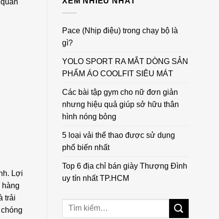
XEM NHIỀU NHẤT
 quan
Pace (Nhịp điệu) trong chạy bộ là
gì?
YOLO SPORT RA MẮT DÒNG SẢN
PHẨM ÁO COOLFIT SIÊU MÁT
Các bài tập gym cho nữ đơn giản
nhưng hiệu quả giúp sở hữu thân
hình nóng bỏng
5 loại vải thể thao được sử dụng
phổ biến nhất
Top 6 địa chỉ bán giày Thượng Đình
nh. Lợi
uy tín nhất TP.HCM
a hàng
 trải
h chóng