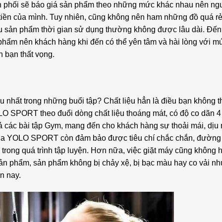
n phối sẽ báo giá sản phẩm theo những mức khác nhau nên n
tiền của mình. Tuy nhiên, cũng không nên ham những đồ quá rẻ
iều sản phẩm thời gian sử dụng thường không được lâu dài. Đến
phẩm nên khách hàng khi đến có thể yên tâm và hài lòng với m
 bạn thất vọng.
u nhất trong những buổi tập? Chất liệu hẳn là điều bạn không 
O SPORT theo đuổi dòng chất liệu thoáng mát, có độ co dãn 4 
 cả các bài tập Gym, mang đến cho khách hàng sự thoải mái, dịu
của YOLO SPORT còn đảm bảo được tiêu chí chắc chắn, đường
rong quá trình tập luyện. Hơn nữa, việc giặt máy cũng không 
sản phẩm, sản phẩm không bị chảy xệ, bị bạc màu hay co vải nh
n nay.