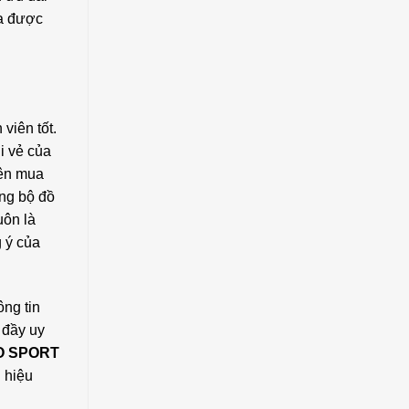
ua được
viên tốt.
i vẻ của
nên mua
ững bộ đồ
uôn là
g ý của
ng tin
 đầy uy
O SPORT
 hiệu