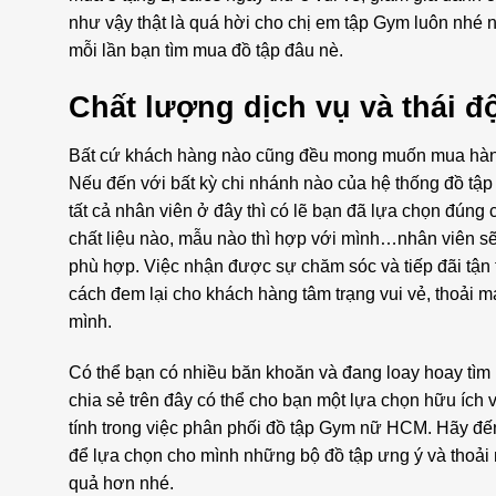
như vậy thật là quá hời cho chị em tập Gym luôn nhé
mỗi lần bạn tìm mua đồ tập đâu nè.
Chất lượng dịch vụ và thái đ
Bất cứ khách hàng nào cũng đều mong muốn mua hàng 
Nếu đến với bất kỳ chi nhánh nào của hệ thống đồ tập
tất cả nhân viên ở đây thì có lẽ bạn đã lựa chọn đúng
chất liệu nào, mẫu nào thì hợp với mình…nhân viên s
phù hợp. Việc nhận được sự chăm sóc và tiếp đãi tận t
cách đem lại cho khách hàng tâm trạng vui vẻ, thoải m
mình.
Có thể bạn có nhiều băn khoăn và đang loay hoay tìm
chia sẻ trên đây có thể cho bạn một lựa chọn hữu ích 
tính trong việc phân phối đồ tập Gym nữ HCM. Hãy đế
để lựa chọn cho mình những bộ đồ tập ưng ý và thoải 
quả hơn nhé.