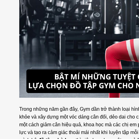
Trong những năm gần đây, Gym dần trở thành loại hình
khỏe và xây dựng một vóc dáng cân đối, dẻo dai cho 
một cách giảm cân hiệu quả, khoa học mà các chị em p
lực và tạo ra cảm giác thoải mái nhất khi luyện tập m