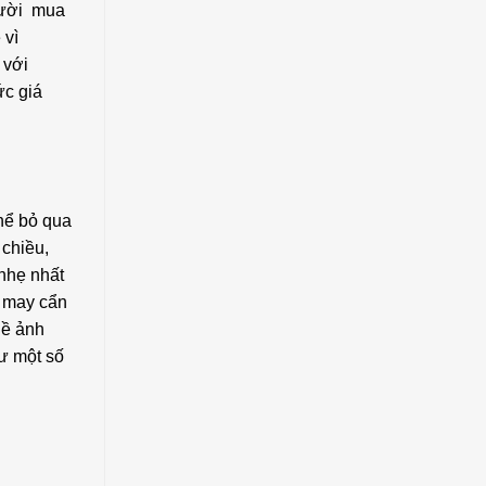
gười mua
 vì
 với
ức giá
thể bỏ qua
chiều,
 nhẹ nhất
 may cẩn
hề ảnh
ư một số