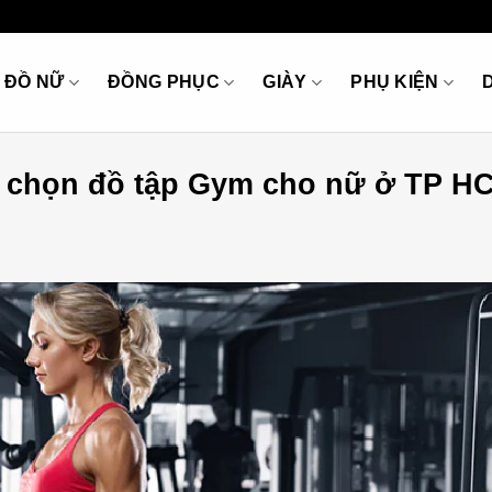
ĐỒ NỮ
ĐỒNG PHỤC
GIÀY
PHỤ KIỆN
ựa chọn đồ tập Gym cho nữ ở TP H