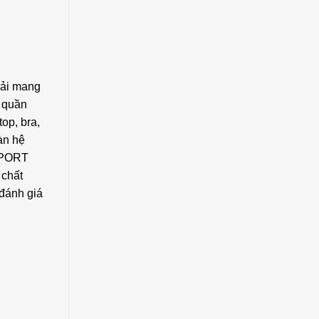
hải mang
ụ quần
op, bra,
àn hệ
 SPORT
 chất
 đánh giá