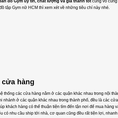
bán đồ Gym uy tín, chất lượng và giá thành tốt
cũng vô cùng
đồ tập Gym nữ HCM thì xem xét về những tiêu chí này nhé.
c cửa hàng
hệ thống các cửa hàng nằm ở các quận khác nhau trong nội thà
i nhánh ở các quận khác nhau trong thành phố, đều là các cử
 khách hàng có thể thuận tiện tìm đến tận nơi để mua hàng và
có nhu cầu ship tới nhà, cơ quan cũng đều rất tiện lợi, nhan