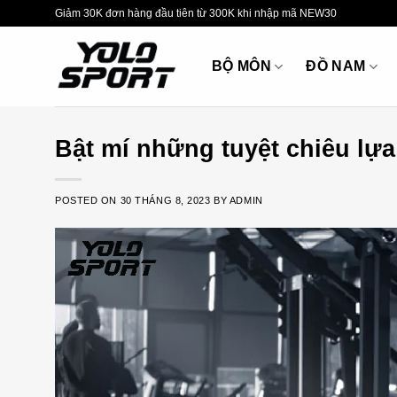
Skip
Giảm 30K đơn hàng đầu tiên từ 300K khi nhập mã NEW30
to
content
BỘ MÔN
ĐỒ NAM
Bật mí những tuyệt chiêu l
POSTED ON
30 THÁNG 8, 2023
BY
ADMIN