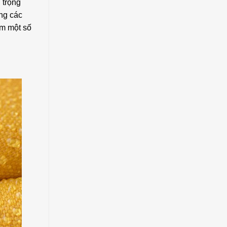
 trọng
ộng các
êm một số