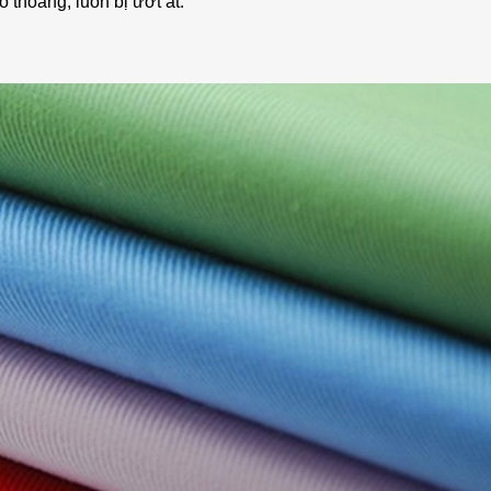
thoáng, luôn bị ướt át.