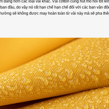
m dáng hơn các loại vải khác. Vải cotton cũng hút mồ hôi tốt lên
 ban đầu, do vậy nó rất hạn chế hạn chế đối với các bạn vận đ
 thường sẽ không được may hoàn toàn từ vải này mà sẽ pha th