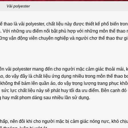
Vải polyester
 thao là vải polyester, chất liệu này được thiết kế phổ biến tro
ym. Với những ưu điểm nổi bật phù hợp với những môn thể thao 
hững vận động viên chuyên nghiệp và người chơ thể thao thư gi
 nên vải polyester mang đến cho người mặc cảm giác thoải mái, 
o, do vậy đây là chất liệu ứng dụng nhiều trong môn thể thao bơi
không thể bám lên quần áo, do vậy trọng lượng trang phục khô
 sức lực chất liệu này sẽ phát huy tối đa ưu điểm. Bên cạnh đó
ông hay mất phom dáng sau nhiều lần sử dụng.
thấp, nên đôi khi cho người mặc bị cảm giác nóng nực, khó chịu