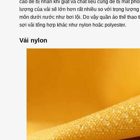
cao dễ bị nhăn khi giặt và chất liệu cũng dễ bị mất pho
lượng của vải sẽ lớn hơn rất nhiều so với trọng lượng
môn dưới nước như bơi lội. Do vậy quần áo thể thao
sợi vải tổng hợp khác như nylon hoặc polyester.
Vải nylon