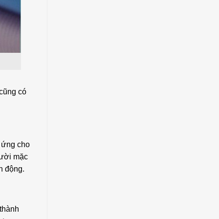
 cũng có
h ứng cho
gười mặc
n động.
 thành