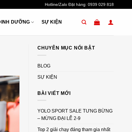
Hotline/Zalo Đặt hàng:
0939 029 818
DINH DƯỠNG
SỰ KIỆN
CHUYÊN MỤC NỔI BẬT
BLOG
SỰ KIỆN
BÀI VIẾT MỚI
YOLO SPORT SALE TƯNG BỪNG
– MỪNG ĐẠI LỄ 2-9
Top 2 giải chạy đáng tham gia nhất