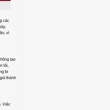
ng các
này,
ãn, vì
không tạo
 lội,
ng bị
 giá thành
. Việc