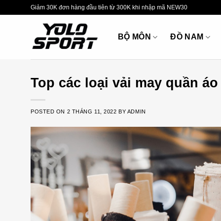
Skip
Giảm 30K đơn hàng đầu tiên từ 300K khi nhập mã NEW30
to
content
BỘ MÔN
ĐỒ NAM
Top các loại vải may quần á
POSTED ON
2 THÁNG 11, 2022
BY
ADMIN