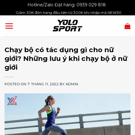
Skip
Hotline/Zalo Đặt hàng:
0939 029 818
to
Giảm 30K đơn hàng đầu tiên từ 300K khi nhập mã NEW30
content
Chạy bộ có tác dụng gì cho nữ
giới? Những lưu ý khi chạy bộ ở nữ
giới
POSTED ON
7 THÁNG 11, 2022
BY
ADMIN