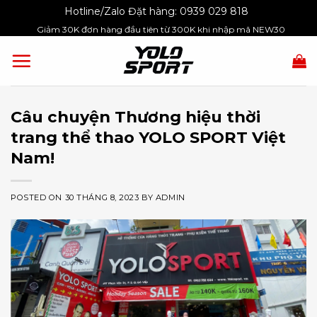
Skip
Hotline/Zalo Đặt hàng:
0939 029 818
to
Giảm 30K đơn hàng đầu tiên từ 300K khi nhập mã NEW30
content
Câu chuyện Thương hiệu thời
trang thể thao YOLO SPORT Việt
Nam!
POSTED ON
30 THÁNG 8, 2023
BY
ADMIN