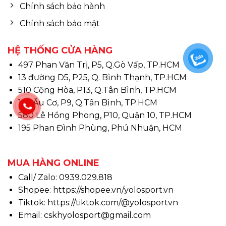
Chính sách bảo hành
Chính sách bảo mật
HỆ THỐNG CỬA HÀNG
497 Phan Văn Trị, P5, Q.Gò Vấp, TP.HCM
13 đường D5, P25, Q. Bình Thạnh, TP.HCM
510 Cộng Hòa, P13, Q.Tân Bình, TP.HCM
146 Âu Cơ, P9, Q.Tân Bình, TP.HCM
580 Lê Hồng Phong, P10, Quận 10, TP.HCM
195 Phan Đình Phùng, Phú Nhuận, HCM
MUA HÀNG ONLINE
Call/ Zalo: 0939.029.818
Shopee:
https://shopee.vn/yolosport.vn
Tiktok:
https://tiktok.com/@yolosportvn
Email: cskhyolosport@gmail.com