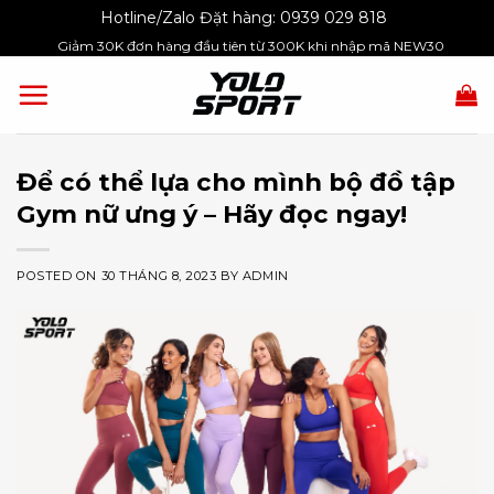
Skip
Hotline/Zalo Đặt hàng:
0939 029 818
to
Giảm 30K đơn hàng đầu tiên từ 300K khi nhập mã NEW30
content
Để có thể lựa cho mình bộ đồ tập
Gym nữ ưng ý – Hãy đọc ngay!
POSTED ON
30 THÁNG 8, 2023
BY
ADMIN