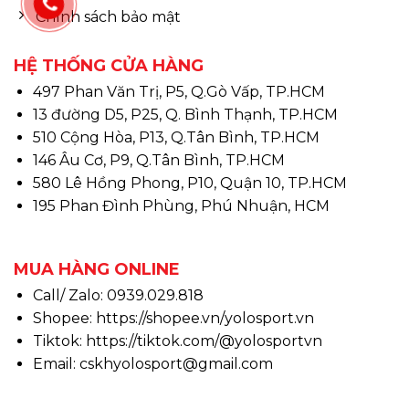
Chính sách bảo mật
HỆ THỐNG CỬA HÀNG
497 Phan Văn Trị, P5, Q.Gò Vấp, TP.HCM
13 đường D5, P25, Q. Bình Thạnh, TP.HCM
510 Cộng Hòa, P13, Q.Tân Bình, TP.HCM
146 Âu Cơ, P9, Q.Tân Bình, TP.HCM
580 Lê Hồng Phong, P10, Quận 10, TP.HCM
195 Phan Đình Phùng, Phú Nhuận, HCM
MUA HÀNG ONLINE
Call/ Zalo: 0939.029.818
Shopee:
https://shopee.vn/yolosport.vn
Tiktok:
https://tiktok.com/@yolosportvn
Email: cskhyolosport@gmail.com