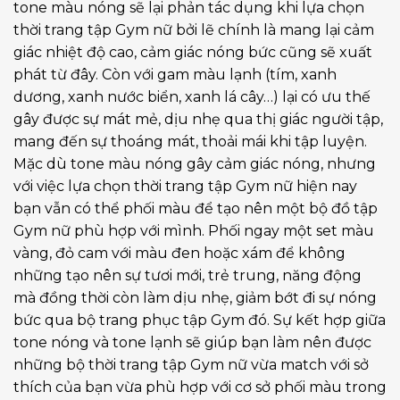
tone màu nóng sẽ lại phản tác dụng khi lựa chọn
thời trang tập Gym nữ bởi lẽ chính là mang lại cảm
giác nhiệt độ cao, cảm giác nóng bức cũng sẽ xuất
phát từ đây. Còn với gam màu lạnh (tím, xanh
dương, xanh nước biển, xanh lá cây…) lại có ưu thế
gây được sự mát mẻ, dịu nhẹ qua thị giác người tập,
mang đến sự thoáng mát, thoải mái khi tập luyện.
Mặc dù tone màu nóng gây cảm giác nóng, nhưng
với việc lựa chọn thời trang tập Gym nữ hiện nay
bạn vẫn có thể phối màu để tạo nên một bộ đồ tập
Gym nữ phù hợp với mình. Phối ngay một set màu
vàng, đỏ cam với màu đen hoặc xám để không
những tạo nên sự tươi mới, trẻ trung, năng động
mà đồng thời còn làm dịu nhẹ, giảm bớt đi sự nóng
bức qua bộ trang phục tập Gym đó. Sự kết hợp giữa
tone nóng và tone lạnh sẽ giúp bạn làm nên được
những bộ thời trang tập Gym nữ vừa match với sở
thích của bạn vừa phù hợp với cơ sở phối màu trong