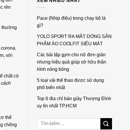
XEM NHIỀU NHẤT
ệc rèn
Pace (Nhịp điệu) trong chạy bộ là
gì?
c thường
YOLO SPORT RA MẮT DÒNG SẢN
PHẨM ÁO COOLFIT SIÊU MÁT
 corona.
Các bài tập gym cho nữ đơn giản
êm, với
nhưng hiệu quả giúp sở hữu thân
hình nóng bỏng
ể chất có
5 loại vải thể thao được sử dụng
t cách
phổ biến nhất
Top 6 địa chỉ bán giày Thượng Đình
uy tín nhất TP.HCM
cơ thể
ng chống