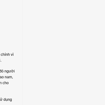
 chính vì
.
 đó người
hao nam,
n cho
sử dụng