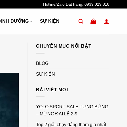
Hotline/Zalo Đặt hàng:
0939 029 818
DINH DƯỠNG
SỰ KIỆN
CHUYÊN MỤC NỔI BẬT
BLOG
SỰ KIỆN
BÀI VIẾT MỚI
YOLO SPORT SALE TƯNG BỪNG
– MỪNG ĐẠI LỄ 2-9
Top 2 giải chạy đáng tham gia nhất