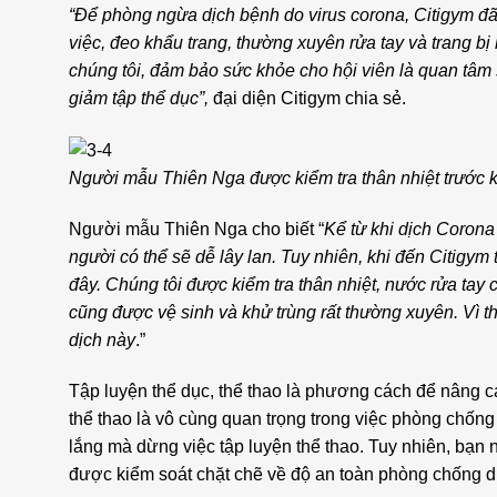
“Để phòng ngừa dịch bệnh do virus corona, Citigym đã 
việc, đeo khẩu trang, thường xuyên rửa tay và trang b
chúng tôi, đảm bảo sức khỏe cho hội viên là quan tâm
giảm tập thể dục”,
đại diện Citigym chia sẻ.
Người mẫu Thiên Nga được kiểm tra thân nhiệt trước k
Người mẫu Thiên Nga cho biết “
Kể từ khi dịch Corona
người có thể sẽ dễ lây lan. Tuy nhiên, khi đến Citigym
đây. Chúng tôi được kiểm tra thân nhiệt, nước rửa tay 
cũng được vệ sinh và khử trùng rất thường xuyên. Vì 
dịch này
.”
Tập luyện thể dục, thể thao là phương cách để nâng c
thể thao là vô cùng quan trọng trong việc phòng chống
lắng mà dừng việc tập luyện thể thao. Tuy nhiên, bạn
được kiểm soát chặt chẽ về độ an toàn phòng chống d