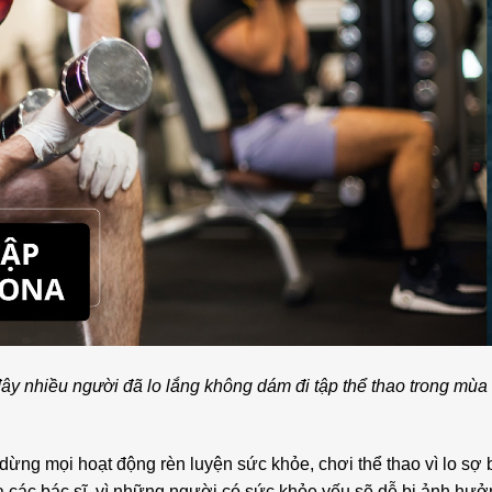
ây nhiều người đã lo lắng không dám đi tập thể thao trong mùa 
ừng mọi hoạt động rèn luyện sức khỏe, chơi thể thao vì lo sợ b
ủa các bác sĩ, vì những người có sức khỏe yếu sẽ dễ bị ảnh hưở