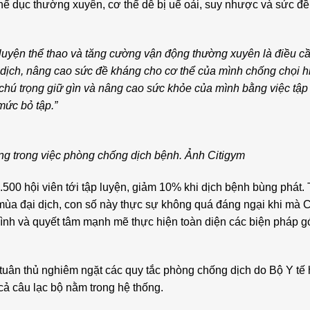
thể dục thường xuyên, cơ thể dễ bị uể oải, suy nhược và sức đ
luyện thể thao và tăng cường vận động thường xuyên là điều cầ
n dịch, nâng cao sức đề kháng cho cơ thể của mình chống chọi 
hú trọng giữ gìn và nâng cao sức khỏe của mình bằng việc tập
mức bỏ tập.”
ọng trong việc phòng chống dịch bệnh. Ảnh Citigym
.500 hội viên tới tập luyện, giảm 10% khi dịch bệnh bùng phát.
mùa đại dịch, con số này thực sự không quá đáng ngại khi mà C
 mình và quyết tâm mạnh mẽ thực hiện toàn diện các biện pháp 
u tuân thủ nghiêm ngặt các quy tắc phòng chống dịch do Bộ Y t
 cả câu lạc bộ nằm trong hệ thống.