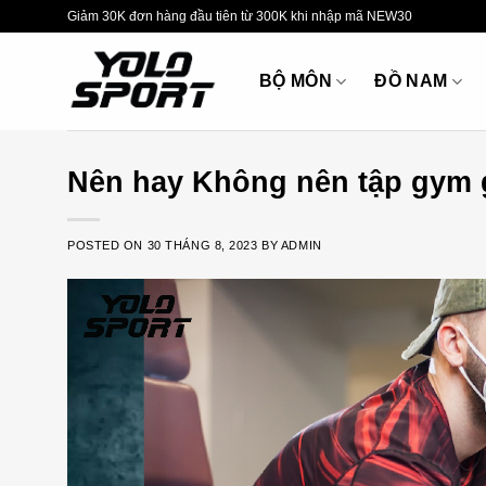
Skip
Giảm 30K đơn hàng đầu tiên từ 300K khi nhập mã NEW30
to
content
BỘ MÔN
ĐỒ NAM
Nên hay Không nên tập gym 
POSTED ON
30 THÁNG 8, 2023
BY
ADMIN