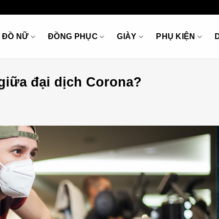
ĐỒ NỮ
ĐỒNG PHỤC
GIÀY
PHỤ KIỆN
giữa đại dịch Corona?