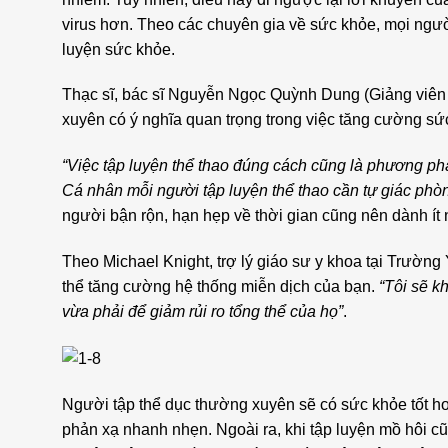
virus hơn. Theo các chuyên gia về sức khỏe, mọi ngườ
luyện sức khỏe.
Thạc sĩ, bác sĩ Nguyễn Ngọc Quỳnh Dung (Giảng viên 
xuyên có ý nghĩa quan trọng trong việc tăng cường sức
“Việc tập luyện thể thao đúng cách cũng là phương ph
Cá nhân mỗi người tập luyện thể thao cần tự giác phò
người bận rộn, hạn hẹp về thời gian cũng nên dành ít 
Theo Michael Knight, trợ lý giáo sư y khoa tại Trường 
thể tăng cường hệ thống miễn dịch của bạn.
“Tôi sẽ k
vừa phải để giảm rủi ro tổng thể của họ”
.
Người tập thể dục thường xuyên sẽ có sức khỏe tốt hơ
phản xạ nhanh nhẹn. Ngoài ra, khi tập luyện mồ hôi cũ