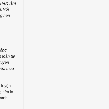
hu vực làm
h. Với
ng nên
đông
 toàn tại
 luyện
giữa mùa
p luyện
g nên lo
xanh,