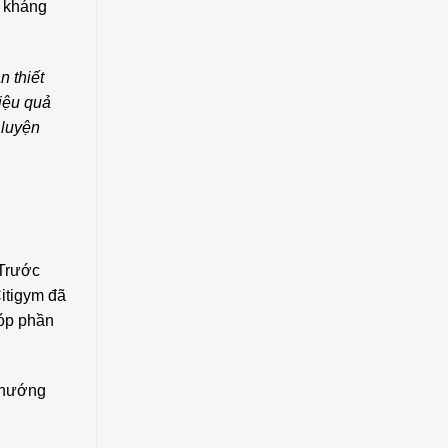
ề kháng
n thiết
hiệu quả
 luyện
 Trước
itigym đã
góp phần
ế hướng