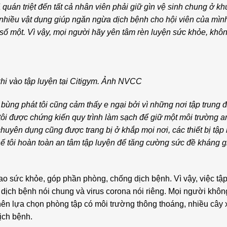
quán triệt đến tất cả nhân viên phải giữ gìn vệ sinh chung ở k
ị nhiều vật dụng giúp ngăn ngừa dịch bệnh cho hội viên của mìn
 số một. Vì vậy, mọi người hãy yên tâm rèn luyện sức khỏe, khô
hi vào tập luyện tại Citigym. Ảnh NVCC
 bùng phát tôi cũng cảm thấy e ngại bởi vì những nơi tập trung 
 tôi được chứng kiến quy trình làm sạch để giữ một môi trường an
chuyên dụng cũng được trang bị ở khắp mọi nơi, các thiết bị tập
thế tôi hoàn toàn an tâm tập luyện để tăng cường sức đề kháng 
ao sức khỏe, góp phần phòng, chống dịch bệnh. Vì vậy, việc tậ
 dịch bệnh nói chung và virus corona nói riêng. Mọi người khôn
 nên lựa chọn phòng tập có môi trường thông thoáng, nhiều cây 
ịch bệnh.