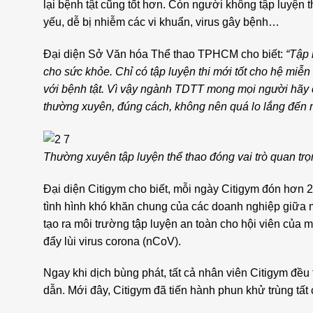
lại bệnh tật cũng tốt hơn. Còn người không tập luyện 
yếu, dễ bị nhiễm các vi khuẩn, virus gây bệnh…
Đại diện Sở Văn hóa Thể thao TPHCM cho biết:
“Tập 
cho sức khỏe. Chỉ có tập luyện thi mới tốt cho hệ miễ
với bệnh tật. Vì vậy ngành TDTT mong mọi người hãy c
thường xuyên, đúng cách, không nên quá lo lắng đến 
Thường xuyên tập luyện thể thao đóng vai trò quan tr
Đại diện Citigym cho biết, mỗi ngày Citigym đón hơn 2
tình hình khó khăn chung của các doanh nghiệp giữa 
tạo ra môi trường tập luyện an toàn cho hội viên của
đẩy lùi virus corona (nCoV).
Ngay khi dịch bùng phát, tất cả nhân viên Citigym đề
dẫn. Mới đây, Citigym đã tiến hành phun khử trùng tất