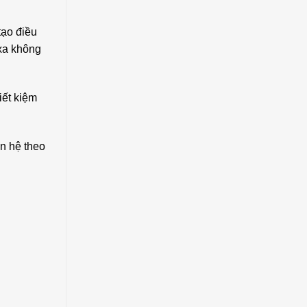
tạo điều
 xa không
iết kiệm
ên hệ theo