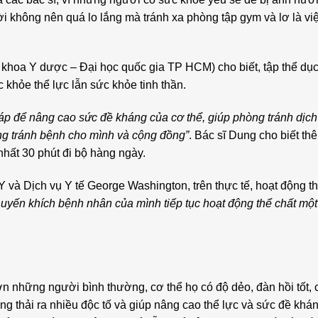
i không nên quá lo lắng mà tránh xa phòng tập gym và lơ là vi
khoa Y dược – Đại học quốc gia TP HCM) cho biết, tập thể dụ
 khỏe thể lực lẫn sức khỏe tinh thần.
áp để nâng cao sức đề kháng của cơ thể, giúp phòng tránh dịch
ng tránh bệnh cho mình và cộng đồng”
. Bác sĩ Dung cho biết th
nhất 30 phút đi bộ hàng ngày.
Y và Dịch vụ Y tế George Washington, trên thực tế, hoạt động th
huyến khích bệnh nhân của mình tiếp tục hoạt động thể chất mộ
n những người bình thường, cơ thể họ có độ dẻo, đàn hồi tốt, 
ng thải ra nhiều độc tố và giúp nâng cao thể lực và sức đề khá