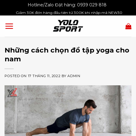
Skip
Hotline/Zalo Đặt hàng:
0939 029 818
to
Giảm 30K đơn hàng đầu tiên từ 300K khi nhập mã NEW30
content
Những cách chọn đồ tập yoga cho
nam
POSTED ON
17 THÁNG 11, 2022
BY
ADMIN