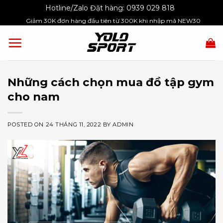
Skip
Hotline/Zalo Đặt hàng:
0939 029 818
to
Giảm 30K đơn hàng đầu tiên từ 300K khi nhập mã NEW30
content
Những cách chọn mua đồ tập gym
cho nam
POSTED ON
24 THÁNG 11, 2022
BY
ADMIN