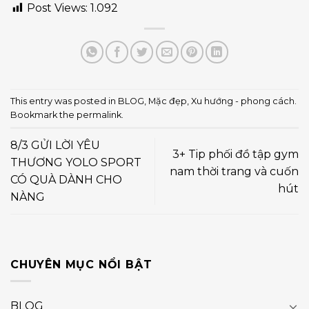
Post Views:
1.092
This entry was posted in
BLOG
,
Mặc đẹp
,
Xu hướng - phong cách
.
Bookmark the
permalink
.
8/3 GỬI LỜI YÊU
3+ Tip phối đồ tập gym
THƯƠNG YOLO SPORT
nam thời trang và cuốn
CÓ QUÀ DÀNH CHO
hút
NÀNG
CHUYÊN MỤC NỔI BẬT
BLOG