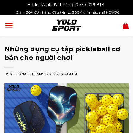
Skip
Hotline/Zalo Đặt hàng:
0939 029 818
to
Giảm 30K đơn hàng đầu tiên từ 300K khi nhập mã NEW30
content
Những dụng cụ tập pickleball cơ
bản cho người chơi
POSTED ON
15 THÁNG 3, 2025
BY
ADMIN