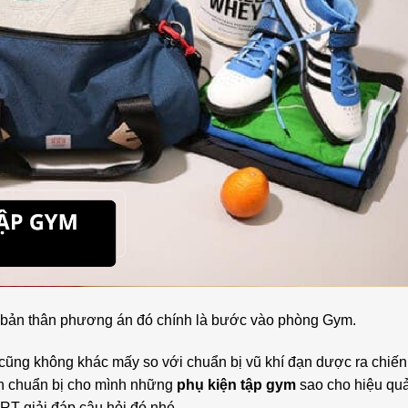
o bản thân phương án đó chính là bước vào phòng Gym.
cũng không khác mấy so với chuẩn bị vũ khí đạn dược ra chiến
nên chuẩn bị cho mình những
phụ kiện tập gym
sao cho hiệu quả
T giải đáp câu hỏi đó nhé .