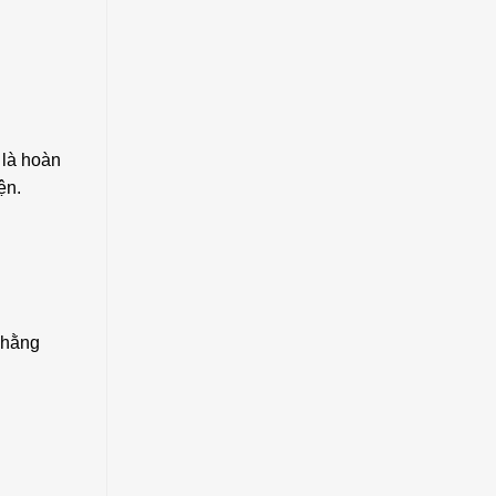
 là hoàn
ện.
 hằng