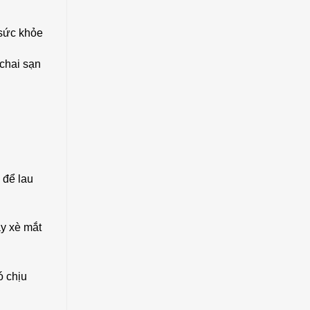
 sức khỏe
 chai sạn
 để lau
ay xè mắt
ó chịu