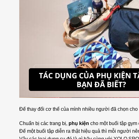
Để thay đổi cơ thể của mình nhiều người đã chọn ch
Chuẩn bị các trang bị,
phụ kiện
cho một buổi tập gym 
Để một buổi tập diễn ra thật hiệu quả thì mỗi người 
Vậy các loại dụng cụ đó là gì hãy cùng với YOLO SPOR