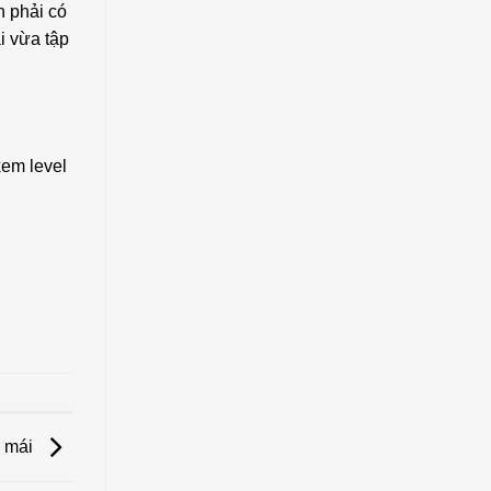
n phải có
i vừa tập
xem level
i mái