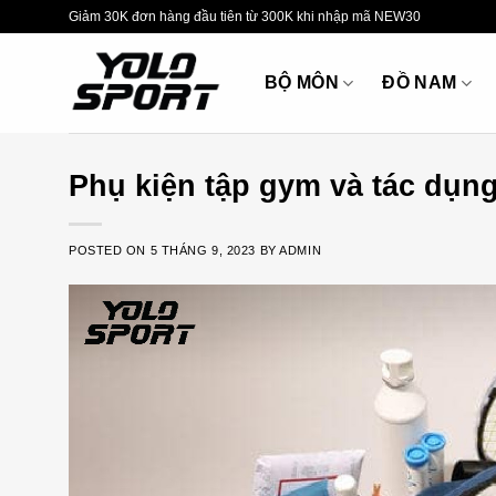
Skip
Giảm 30K đơn hàng đầu tiên từ 300K khi nhập mã NEW30
to
content
BỘ MÔN
ĐỒ NAM
Phụ kiện tập gym và tác dụng
POSTED ON
5 THÁNG 9, 2023
BY
ADMIN