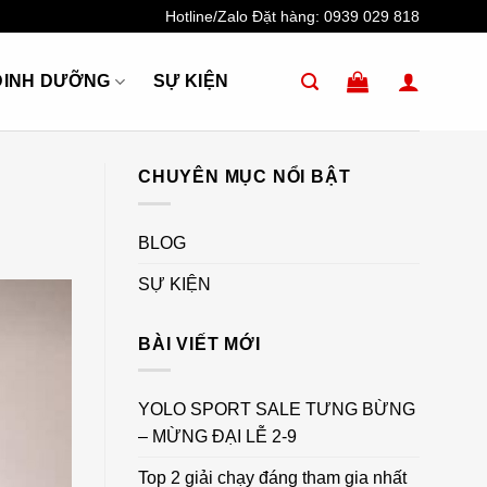
Hotline/Zalo Đặt hàng:
0939 029 818
DINH DƯỠNG
SỰ KIỆN
CHUYÊN MỤC NỔI BẬT
BLOG
SỰ KIỆN
BÀI VIẾT MỚI
YOLO SPORT SALE TƯNG BỪNG
– MỪNG ĐẠI LỄ 2-9
Top 2 giải chạy đáng tham gia nhất