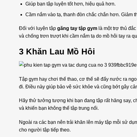
Giúp bạn tập luyện tốt hơn, hiệu quả hơn.
Cầm nắm vào tạ, thanh đòn chắc chắn hơn. Giảm thiể
Đối với luyện tập
găng tay tập gym
là một trợ thủ đắ
và chống trơn trượt khi cầm nắm tạ do mồ hôi tay ra q
3 Khăn Lau Mồ Hôi
Tập gym hay chơi thể thao, cơ thể sẽ đẩy nước ra ngoà
đi. Điều này giúp bảo vệ sức khỏe và cũng bớt gây cả
Hãy thử tưởng tượng khi bạn đang tập rất hăng say, ch
và khiến bạn không thể tập trung nổi.
Ngoài ra các bạn nên trải khăn lên máy tập mỗi sử dụn
cho người tập tiếp theo.