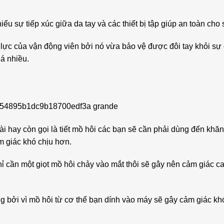
u sự tiếp xúc giữa da tay và các thiết bị tập giúp an toàn cho
c lực của vận động viên bởi nó vừa bảo vệ được đôi tay khỏi sự
uá nhiều.
i hay còn gọi là tiết mồ hôi các bạn sẽ cần phải dùng đến khăn
m giác khó chịu hơn.
ỉ cần một giọt mồ hôi chảy vào mắt thôi sẽ gây nên cảm giác c
g bởi vì mồ hôi từ cơ thể bạn dính vào máy sẽ gây cảm giác kh