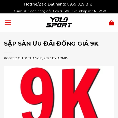
Skip
Hotline/Zalo Đặt hàng:
0939 029 818
to
Giảm 30K đơn hàng đầu tiên từ 300K khi nhập mã NEW30
content
SẬP SÀN ƯU ĐÃI ĐỒNG GIÁ 9K
POSTED ON
10 THÁNG 8, 2023
BY
ADMIN