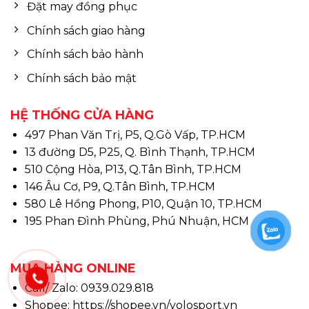
Đặt may đồng phục
Chính sách giao hàng
Chính sách bảo hành
Chính sách bảo mật
HỆ THỐNG CỬA HÀNG
497 Phan Văn Trị, P5, Q.Gò Vấp, TP.HCM
13 đường D5, P25, Q. Bình Thạnh, TP.HCM
510 Cộng Hòa, P13, Q.Tân Bình, TP.HCM
146 Âu Cơ, P9, Q.Tân Bình, TP.HCM
580 Lê Hồng Phong, P10, Quận 10, TP.HCM
195 Phan Đình Phùng, Phú Nhuận, HCM
MUA HÀNG ONLINE
Call/ Zalo: 0939.029.818
Shopee:
https://shopee.vn/yolosport.vn