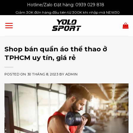
Skip
Hotline/Zalo Đặt hàng:
0939 029 818
to
Giảm 30K đơn hàng đầu tiên từ 300K khi nhập mã NEW30
content
Shop bán quần áo thể thao ở
TPHCM uy tín, giá rẻ
POSTED ON
30 THÁNG 8, 2023
BY
ADMIN