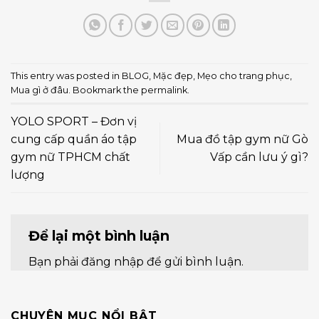
This entry was posted in
BLOG
,
Mặc đẹp
,
Mẹo cho trang phục
,
Mua gì ở đâu
. Bookmark the
permalink
.
YOLO SPORT – Đơn vị
cung cấp quần áo tập
Mua đồ tập gym nữ Gò
gym nữ TPHCM chất
Vấp cần lưu ý gì?
lượng
Để lại một bình luận
Bạn phải
đăng nhập
để gửi bình luận.
CHUYÊN MỤC NỔI BẬT