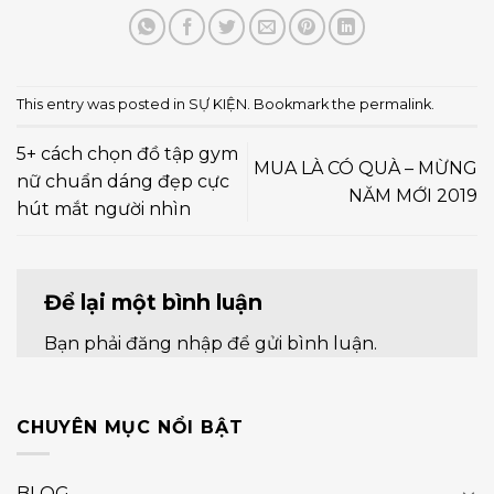
This entry was posted in
SỰ KIỆN
. Bookmark the
permalink
.
5+ cách chọn đồ tập gym
MUA LÀ CÓ QUÀ – MỪNG
nữ chuẩn dáng đẹp cực
NĂM MỚI 2019
hút mắt người nhìn
Để lại một bình luận
Bạn phải
đăng nhập
để gửi bình luận.
CHUYÊN MỤC NỔI BẬT
BLOG