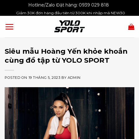
Skip
Hotline/Zalo Đặt hàng:
0939 029 818
to
Giảm 30K đơn hàng đầu tiên từ 300K khi nhập mã NEW30
content
Siêu mẫu Hoàng Yến khỏe khoắn
cùng đồ tập từ YOLO SPORT
POSTED ON
19 THÁNG 5, 2023
BY
ADMIN