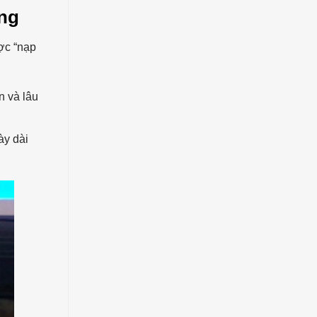
ng
ược “nạp
n và lâu
ày dài