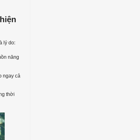
hiện
 lý do:
guồn năng
lo ngay cả
ng thời