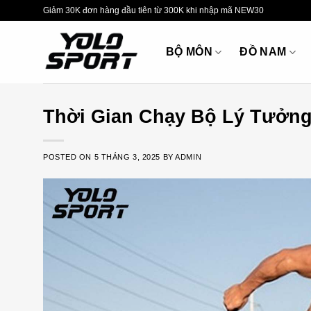
Skip
Giảm 30K đơn hàng đầu tiên từ 300K khi nhập mã NEW30
to
content
BỘ MÔN
ĐỒ NAM
Thời Gian Chạy Bộ Lý Tưởn
POSTED ON
5 THÁNG 3, 2025
BY
ADMIN