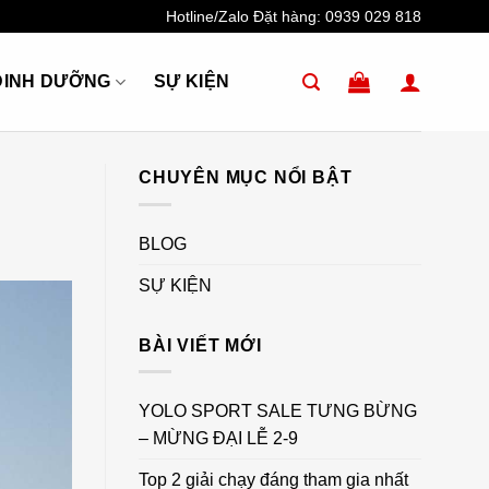
Hotline/Zalo Đặt hàng:
0939 029 818
DINH DƯỠNG
SỰ KIỆN
CHUYÊN MỤC NỔI BẬT
BLOG
SỰ KIỆN
BÀI VIẾT MỚI
YOLO SPORT SALE TƯNG BỪNG
– MỪNG ĐẠI LỄ 2-9
Top 2 giải chạy đáng tham gia nhất