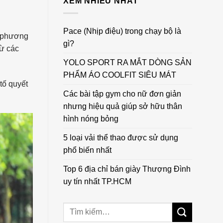
XEM NHIỀU NHẤT
Pace (Nhịp điệu) trong chạy bộ là
g phương
gì?
từ các
YOLO SPORT RA MẮT DÒNG SẢN
PHẨM ÁO COOLFIT SIÊU MÁT
tố quyết
Các bài tập gym cho nữ đơn giản
nhưng hiệu quả giúp sở hữu thân
hình nóng bỏng
5 loại vải thể thao được sử dụng
phổ biến nhất
Top 6 địa chỉ bán giày Thượng Đình
uy tín nhất TP.HCM