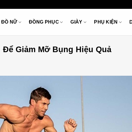
ĐỒ NỮ
ĐỒNG PHỤC
GIÀY
PHỤ KIỆN
g Để Giảm Mỡ Bụng Hiệu Quả