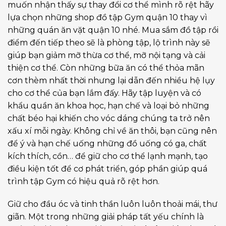
muốn nhận thấy sự thay đổi cơ thể mình rõ rệt hãy
lựa chọn những shop đồ tập Gym quận 10 thay vì
những quán ăn vặt quận 10 nhé. Mua sắm đồ tập rồi
điểm đến tiếp theo sẽ là phòng tập, lộ trình này sẽ
giúp bạn giảm mỡ thừa cơ thể, mỡ nội tạng và cải
thiện cơ thể. Còn những bữa ăn có thể thỏa mãn
cơn thèm nhất thời nhưng lại dẫn đến nhiều hệ lụy
cho cơ thể của bạn lắm đấy. Hãy tập luyện và có
khẩu quần ăn khoa học, hạn chế và loại bỏ những
chất béo hại khiến cho vóc dáng chúng ta trở nên
xấu xí mỗi ngày. Không chỉ về ăn thôi, bạn cũng nên
để ý và hạn chế uống những đồ uống có ga, chất
kích thích, cồn… để giữ cho cơ thể lạnh mạnh, tạo
điều kiện tốt để cơ phát triển, góp phần giúp quá
trình tập Gym có hiệu quả rõ rệt hơn.
Giữ cho đầu óc và tinh thần luôn luôn thoải mái, thư
giãn. Một trong những giải pháp tất yếu chính là