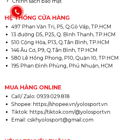
Chính sách bảo mật
HỆ THỐNG CỬA HÀNG
497 Phan Văn Trị, P5, Q.Gò Vấp, TP.HCM
13 đường D5, P25, Q. Bình Thạnh, TP.HCM
510 Cộng Hòa, P13, Q.Tân Bình, TP.HCM
146 Âu Cơ, P9, Q.Tân Bình, TP.HCM
580 Lê Hồng Phong, P10, Quận 10, TP.HCM
195 Phan Đình Phùng, Phú Nhuận, HCM
MUA HÀNG ONLINE
Call/ Zalo: 0939.029.818
Shopee:
https://shopee.vn/yolosport.vn
Tiktok:
https://tiktok.com/@yolosportvn
Email: cskhyolosport@gmail.com