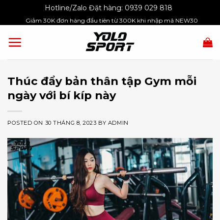
Skip
Hotline/Zalo Đặt hàng:
0939 029 818
to
Giảm 30K đơn hàng đầu tiên từ 300K khi nhập mã NEW30
content
Thúc đẩy bản thân tập Gym mỗi
ngày với bí kíp này
POSTED ON
30 THÁNG 8, 2023
BY
ADMIN