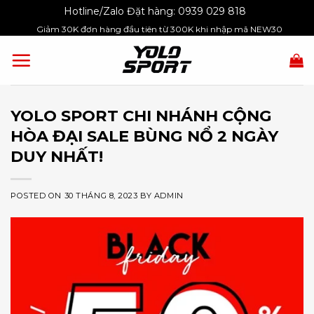
Skip
Hotline/Zalo Đặt hàng:
0939 029 818
to
Giảm 30K đơn hàng đầu tiên từ 300K khi nhập mã NEW30
content
YOLO SPORT CHI NHÁNH CỘNG
HÒA ĐẠI SALE BÙNG NỔ 2 NGÀY
DUY NHẤT!
POSTED ON
30 THÁNG 8, 2023
BY
ADMIN