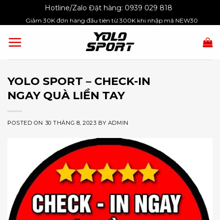
Skip
Hotline/Zalo Đặt hàng:
0939 029 818
to
Giảm 30K đơn hàng đầu tiên từ 300K khi nhập mã NEW30
content
YOLO SPORT – CHECK-IN
NGAY QUÀ LIỀN TAY
POSTED ON
30 THÁNG 8, 2023
BY
ADMIN