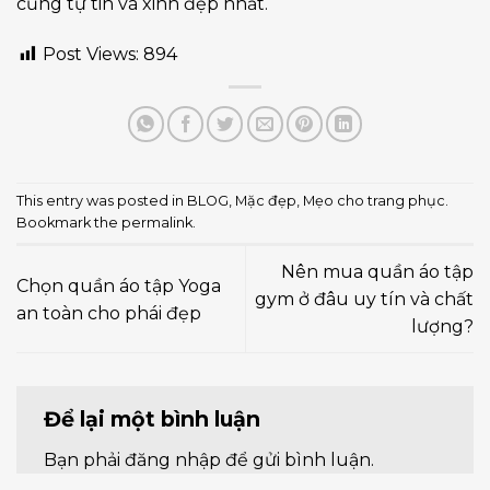
cũng tự tin và xinh đẹp nhất.
Post Views:
894
This entry was posted in
BLOG
,
Mặc đẹp
,
Mẹo cho trang phục
.
Bookmark the
permalink
.
Nên mua quần áo tập
Chọn quần áo tập Yoga
gym ở đâu uy tín và chất
an toàn cho phái đẹp
lượng?
Để lại một bình luận
Bạn phải
đăng nhập
để gửi bình luận.