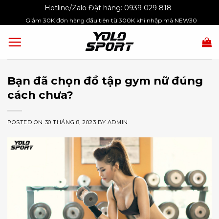
Skip
Hotline/Zalo Đặt hàng:
0939 029 818
to
Giảm 30K đơn hàng đầu tiên từ 300K khi nhập mã NEW30
content
Bạn đã chọn đồ tập gym nữ đúng
cách chưa?
POSTED ON
30 THÁNG 8, 2023
BY
ADMIN