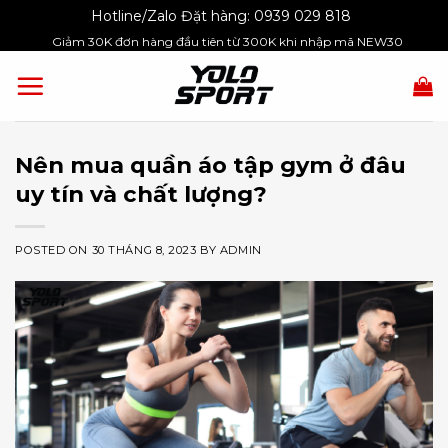
Skip
Hotline/Zalo Đặt hàng:
0939 029 818
to
Giảm 30K đơn hàng đầu tiên từ 300K khi nhập mã NEW30
content
Nên mua quần áo tập gym ở đâu
uy tín và chất lượng?
POSTED ON
30 THÁNG 8, 2023
BY
ADMIN