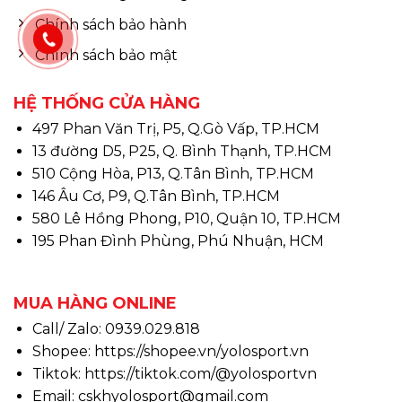
Chính sách bảo hành
Chính sách bảo mật
HỆ THỐNG CỬA HÀNG
497 Phan Văn Trị, P5, Q.Gò Vấp, TP.HCM
13 đường D5, P25, Q. Bình Thạnh, TP.HCM
510 Cộng Hòa, P13, Q.Tân Bình, TP.HCM
146 Âu Cơ, P9, Q.Tân Bình, TP.HCM
580 Lê Hồng Phong, P10, Quận 10, TP.HCM
195 Phan Đình Phùng, Phú Nhuận, HCM
MUA HÀNG ONLINE
Call/ Zalo: 0939.029.818
Shopee:
https://shopee.vn/yolosport.vn
Tiktok:
https://tiktok.com/@yolosportvn
Email: cskhyolosport@gmail.com