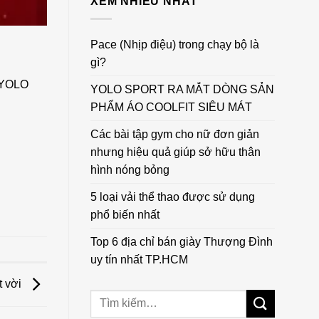
XEM NHIỀU NHẤT
Pace (Nhịp điệu) trong chạy bộ là
gì?
h YOLO
YOLO SPORT RA MẮT DÒNG SẢN
PHẨM ÁO COOLFIT SIÊU MÁT
Các bài tập gym cho nữ đơn giản
nhưng hiệu quả giúp sở hữu thân
hình nóng bỏng
5 loại vải thể thao được sử dụng
phổ biến nhất
Top 6 địa chỉ bán giày Thượng Đình
uy tín nhất TP.HCM
t vời