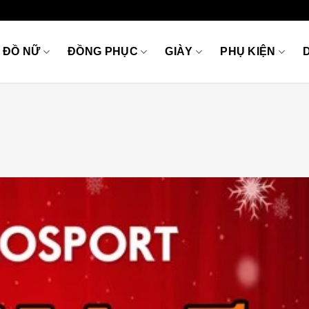
ĐỒ NỮ
ĐỒNG PHỤC
GIÀY
PHỤ KIỆN