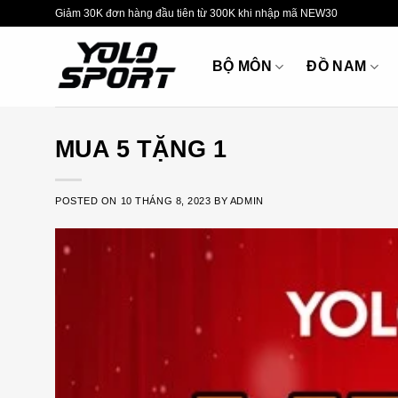
Skip
Giảm 30K đơn hàng đầu tiên từ 300K khi nhập mã NEW30
to
content
BỘ MÔN
ĐỒ NAM
MUA 5 TẶNG 1
POSTED ON
10 THÁNG 8, 2023
BY
ADMIN