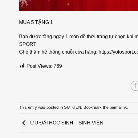
MUA 5 TẶNG 1
Bạn được tặng ngay 1 món đồ thời trang tự chọn khi 
SPORT
Ghé thăm hệ thống chuỗi cửa hàng: https://yolosport.
Post Views:
769
This entry was posted in
SỰ KIỆN
. Bookmark the
permalink
.
ƯU ĐÃI HỌC SINH – SINH VIÊN