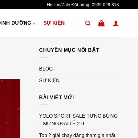
Hotline/Zalo Đặt hàng:
0939 029 818
DINH DƯỠNG
SỰ KIỆN
CHUYÊN MỤC NỔI BẬT
BLOG
SỰ KIỆN
BÀI VIẾT MỚI
YOLO SPORT SALE TƯNG BỪNG
– MỪNG ĐẠI LỄ 2-9
Top 2 giải chạy đáng tham gia nhất