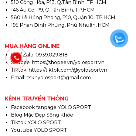
510 Cộng Hòa, P13, Q.Tân Bình, TP.HCM
146 Âu Cơ, P9, Q.Tân Bình, TP.HCM
580 Lê Hồng Phong, P10, Quận 10, TP.HCM
195 Phan Đình Phùng, Phú Nhuận, HCM
MUA HÀNG ONLINE
Call/ Zalo: 0939.029.818
Shopee:
https://shopee.vn/yolosport.vn
Tiktok:
https://tiktok.com/@yolosportvn
Email: cskhyolosport@gmail.com
KÊNH TRUYỀN THÔNG
Facebook fanpage YOLO SPORT
Blog Mặc Đẹp Sống Khỏe
Tiktok YOLO SPORT
Youtube YOLO SPORT