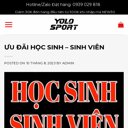
Skip
Hotline/Zalo Đặt hàng:
0939 029 818
to
Giảm 30K đơn hàng đầu tiên từ 300K khi nhập mã NEW30
content
ƯU ĐÃI HỌC SINH – SINH VIÊN
POSTED ON
10 THÁNG 8, 2023
BY
ADMIN