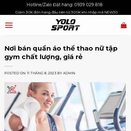
Skip
Hotline/Zalo Đặt hàng:
0939 029 818
to
Giảm 30K đơn hàng đầu tiên từ 300K khi nhập mã NEW30
content
Nơi bán quần áo thể thao nữ tập
gym chất lượng, giá rẻ
POSTED ON
11 THÁNG 8, 2023
BY
ADMIN