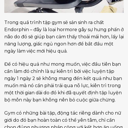
Trong quá trình tập gym sẽ sản sinh ra chất
Endorphin – đây là loại hormore gây sự hưng phấn ở
não do đó sẽ giúp bạn cảm thấy thoải mái hơn, lấy lại
năng lượng, giấc ngủ ngon hơn để bắt đầu một
ngày làm việc mới hiệu quả.
Để có hiệu quả như mong muốn, việc đầu tiên bạn
cần làm đó chính là sự kiên trì bởi việc luyện tập
ngày 1 ngày 2 sẽ không mang đến kết quả như bạn
muốn mà nó cần phải trải qua nỗ lực, kiên trì trong
một thời gian dài do đó khi đã quyết định tập luyện
bộ môn này bạn không nên bỏ cuộc giữa chừng.
Gym có những bài tập, động tác riêng dành cho nữ
giới do đó bạn hoàn toàn có thể yên tâm, chỉ cần
chọn đúng phương pháp cộng với kết hợp ăn uống