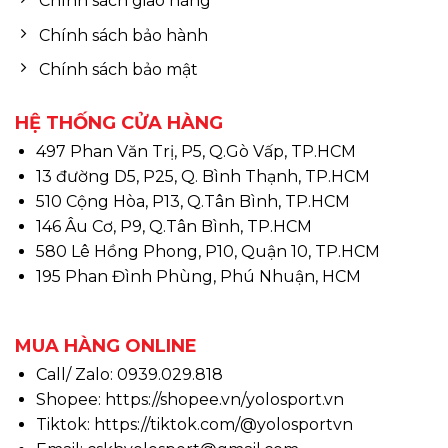
Chính sách giao hàng
Chính sách bảo hành
Chính sách bảo mật
HỆ THỐNG CỬA HÀNG
497 Phan Văn Trị, P5, Q.Gò Vấp, TP.HCM
13 đường D5, P25, Q. Bình Thạnh, TP.HCM
510 Cộng Hòa, P13, Q.Tân Bình, TP.HCM
146 Âu Cơ, P9, Q.Tân Bình, TP.HCM
580 Lê Hồng Phong, P10, Quận 10, TP.HCM
195 Phan Đình Phùng, Phú Nhuận, HCM
MUA HÀNG ONLINE
Call/ Zalo: 0939.029.818
Shopee:
https://shopee.vn/yolosport.vn
Tiktok:
https://tiktok.com/@yolosportvn