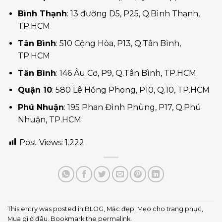
Bình Thạnh
: 13 đường D5, P25, Q.Bình Thạnh,
TP.HCM
Tân Bình
: 510 Cộng Hòa, P13, Q.Tân Bình,
TP.HCM
Tân Bình
: 146 Âu Cơ, P9, Q.Tân Bình, TP.HCM
Quận 10
: 580 Lê Hồng Phong, P10, Q.10, TP.HCM
Phú Nhuận
: 195 Phan Đình Phùng, P17, Q.Phú
Nhuận, TP.HCM
Post Views:
1.222
This entry was posted in
BLOG
,
Mặc đẹp
,
Mẹo cho trang phục
,
Mua gì ở đâu
. Bookmark the
permalink
.