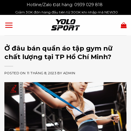
Skip
Hotline/Zalo Đặt hàng:
0939 029 818
to
Giảm 30K đơn hàng đầu tiên từ 300K khi nhập mã NEW30
content
Ở đâu bán quần áo tập gym nữ
chất lượng tại TP Hồ Chí Minh?
POSTED ON
11 THÁNG 8, 2023
BY
ADMIN